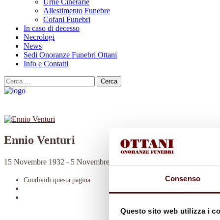
Urne Cinerarie
Allestimento Funebre
Cofani Funebri
In caso di decesso
Necrologi
News
Sedi Onoranze Funebri Ottani
Info e Contatti
Cerca
per:
Ennio Venturi
15 Novembre 1932 - 5 Novembre 2022
Consenso
Condividi
questa pagina
Questo sito web utilizza i c