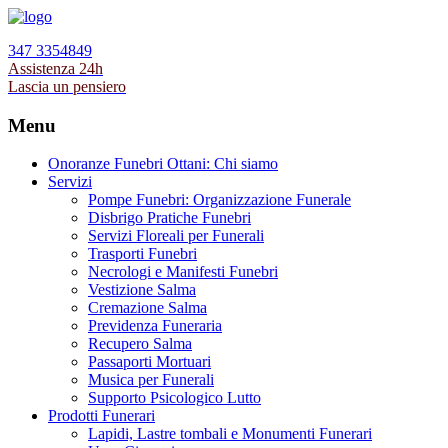
347 3354849
Assistenza 24h
Lascia un pensiero
Menu
Onoranze Funebri Ottani: Chi siamo
Servizi
Pompe Funebri: Organizzazione Funerale
Disbrigo Pratiche Funebri
Servizi Floreali per Funerali
Trasporti Funebri
Necrologi e Manifesti Funebri
Vestizione Salma
Cremazione Salma
Previdenza Funeraria
Recupero Salma
Passaporti Mortuari
Musica per Funerali
Supporto Psicologico Lutto
Prodotti Funerari
Lapidi, Lastre tombali e Monumenti Funerari