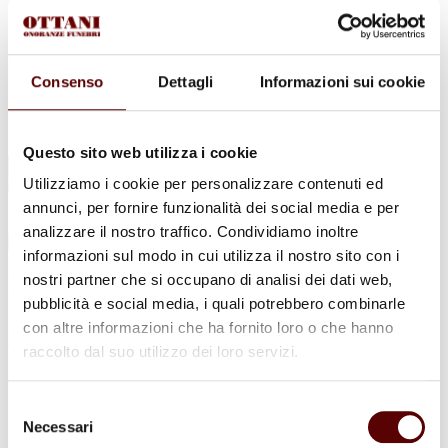
Urne Cinerarie
Allestimento Funebre
Cofani Funebri
In caso di decesso
Necrologi
Consenso
Dettagli
Informazioni sui cookie
News
Sedi Onoranze Funebri Ottani
Info e Contatti
Questo sito web utilizza i cookie
Cerca
per:
Utilizziamo i cookie per personalizzare contenuti ed
annunci, per fornire funzionalità dei social media e per
analizzare il nostro traffico. Condividiamo inoltre
informazioni sul modo in cui utilizza il nostro sito con i
nostri partner che si occupano di analisi dei dati web,
Enrica Melotti
pubblicità e social media, i quali potrebbero combinarle
con altre informazioni che ha fornito loro o che hanno
- Laura -
ved. Pedrielli
raccolto dal suo utilizzo dei loro servizi.
23 Giugno 1924 - 6 Febbraio 2022
Selezione
Condividi
questa pagina
Necessari
del