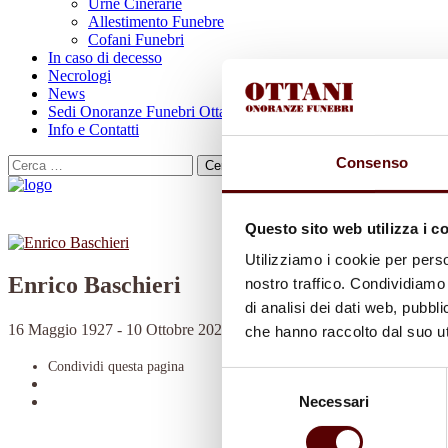
Urne Cinerarie
Allestimento Funebre
Cofani Funebri
In caso di decesso
Necrologi
News
Sedi Onoranze Funebri Ottani
Info e Contatti
Consenso
Cerca
per:
Questo sito web utilizza i c
Utilizziamo i cookie per perso
Enrico Baschieri
nostro traffico. Condividiamo 
di analisi dei dati web, pubbl
16 Maggio 1927 - 10 Ottobre 2021
che hanno raccolto dal suo uti
Condividi
questa pagina
Selezione
Necessari
del
consenso