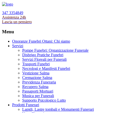
347 3354849
Assistenza 24h
Lascia un pensiero
Menu
Onoranze Funebri Ottani: Chi siamo
Servizi
Pompe Funebri: Organizzazione Funerale
Disbrigo Pratiche Funebri
Servizi Floreali per Funerali
Trasporti Funebri
Necrologi e Manifesti Funebri
Vestizione Salma
Cremazione Salma
Previdenza Funeraria
Recupero Salma
Passaporti Mortuari
Musica per Funerali
Supporto Psicologico Lutto
Prodotti Funerari
Lapidi, Lastre tombali e Monumenti Funerari