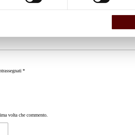
ntrassegnati
*
ssima volta che commento.