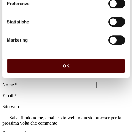
Preferenze
Luogo di sepoltura
Cimitero di Cento
Statistiche
Marketing
Lascia un commento
OK
Il tuo indirizzo email non sarà pubblicato.
I campi obbligatori sono
contrassegnati
*
Nome
*
Email
*
Sito web
Salva il mio nome, email e sito web in questo browser per la
prossima volta che commento.