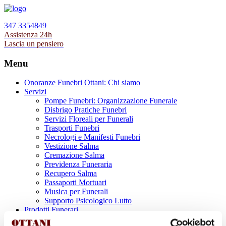
347 3354849
Assistenza 24h
Lascia un pensiero
Menu
Onoranze Funebri Ottani: Chi siamo
Servizi
Pompe Funebri: Organizzazione Funerale
Disbrigo Pratiche Funebri
Servizi Floreali per Funerali
Trasporti Funebri
Necrologi e Manifesti Funebri
Vestizione Salma
Cremazione Salma
Previdenza Funeraria
Recupero Salma
Passaporti Mortuari
Musica per Funerali
Supporto Psicologico Lutto
Prodotti Funerari
Lapidi, Lastre tombali e Monumenti Funerari