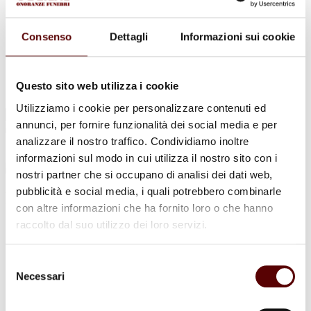
Urne Cinerarie
Allestimento Funebre
Cofani Funebri
Consenso
Dettagli
Informazioni sui cookie
In caso di decesso
Necrologi
News
Sedi Onoranze Funebri Ottani
Questo sito web utilizza i cookie
Info e Contatti
Utilizziamo i cookie per personalizzare contenuti ed
Cerca
annunci, per fornire funzionalità dei social media e per
per:
analizzare il nostro traffico. Condividiamo inoltre
informazioni sul modo in cui utilizza il nostro sito con i
nostri partner che si occupano di analisi dei dati web,
pubblicità e social media, i quali potrebbero combinarle
Enzo Alberghini
con altre informazioni che ha fornito loro o che hanno
raccolto dal suo utilizzo dei loro servizi.
10 Agosto 1928 - 2 Gennaio 2023
Condividi
questa pagina
Selezione
Necessari
del
consenso