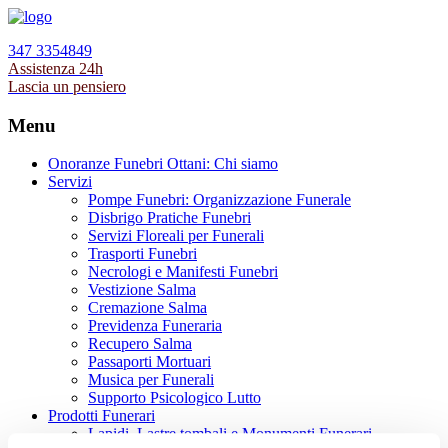
347 3354849
Assistenza 24h
Lascia un pensiero
Menu
Onoranze Funebri Ottani: Chi siamo
Servizi
Pompe Funebri: Organizzazione Funerale
Disbrigo Pratiche Funebri
Servizi Floreali per Funerali
Trasporti Funebri
Necrologi e Manifesti Funebri
Vestizione Salma
Cremazione Salma
Previdenza Funeraria
Recupero Salma
Passaporti Mortuari
Musica per Funerali
Supporto Psicologico Lutto
Prodotti Funerari
Lapidi, Lastre tombali e Monumenti Funerari