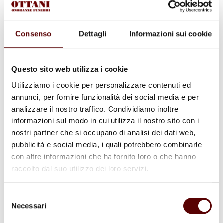
Urne Cinerarie
Allestimento Funebre
Cofani Funebri
In caso di decesso
Consenso
Dettagli
Informazioni sui cookie
Necrologi
News
Sedi Onoranze Funebri Ottani
Info e Contatti
Questo sito web utilizza i cookie
Cerca
Utilizziamo i cookie per personalizzare contenuti ed
per:
annunci, per fornire funzionalità dei social media e per
analizzare il nostro traffico. Condividiamo inoltre
informazioni sul modo in cui utilizza il nostro sito con i
nostri partner che si occupano di analisi dei dati web,
Enzo Fantini
pubblicità e social media, i quali potrebbero combinarle
con altre informazioni che ha fornito loro o che hanno
21 Gennaio 1933 - 6 Maggio 2022
raccolto dal suo utilizzo dei loro servizi.
Condividi
questa pagina
Selezione
Necessari
del
consenso