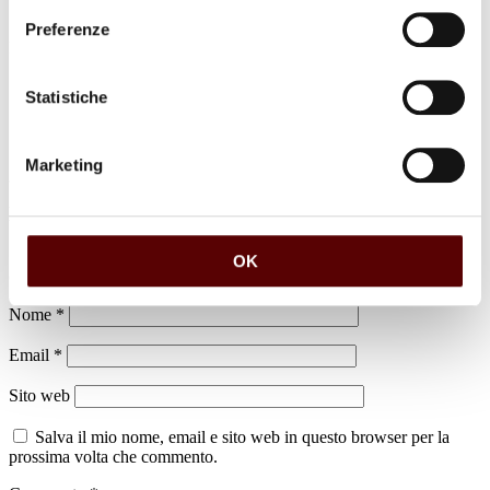
Preferenze
luogo di sepoltura
Cimitero di San Marino di Bentivoglio
Statistiche
Marketing
Lascia un commento
Il tuo indirizzo email non sarà pubblicato.
I campi obbligatori sono
OK
contrassegnati
*
Nome
*
Email
*
Sito web
Salva il mio nome, email e sito web in questo browser per la
prossima volta che commento.