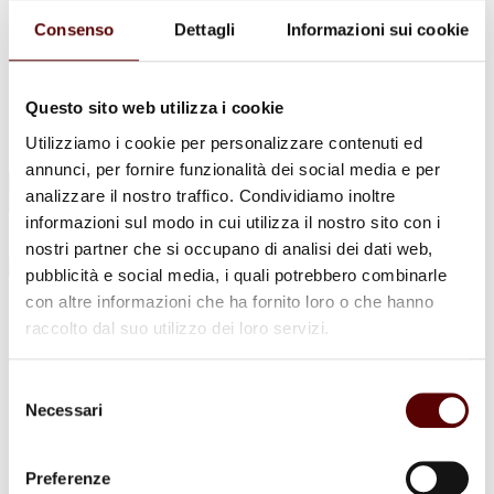
Urne Cinerarie
Allestimento Funebre
Consenso
Dettagli
Informazioni sui cookie
Cofani Funebri
In caso di decesso
Necrologi
News
Questo sito web utilizza i cookie
Sedi Onoranze Funebri Ottani
Utilizziamo i cookie per personalizzare contenuti ed
Info e Contatti
annunci, per fornire funzionalità dei social media e per
Cerca
analizzare il nostro traffico. Condividiamo inoltre
per:
informazioni sul modo in cui utilizza il nostro sito con i
nostri partner che si occupano di analisi dei dati web,
pubblicità e social media, i quali potrebbero combinarle
con altre informazioni che ha fornito loro o che hanno
Enzo Govoni
raccolto dal suo utilizzo dei loro servizi.
10 Marzo 1940 - 26 Novembre 2025
Selezione
Condividi
questa pagina
Necessari
del
consenso
Preferenze