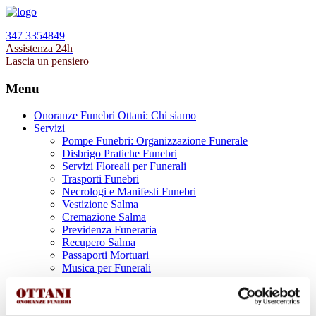
347 3354849
Assistenza 24h
Lascia un pensiero
Menu
Onoranze Funebri Ottani: Chi siamo
Servizi
Pompe Funebri: Organizzazione Funerale
Disbrigo Pratiche Funebri
Servizi Floreali per Funerali
Trasporti Funebri
Necrologi e Manifesti Funebri
Vestizione Salma
Cremazione Salma
Previdenza Funeraria
Recupero Salma
Passaporti Mortuari
Musica per Funerali
Supporto Psicologico Lutto
Prodotti Funerari
Lapidi, Lastre tombali e Monumenti Funerari