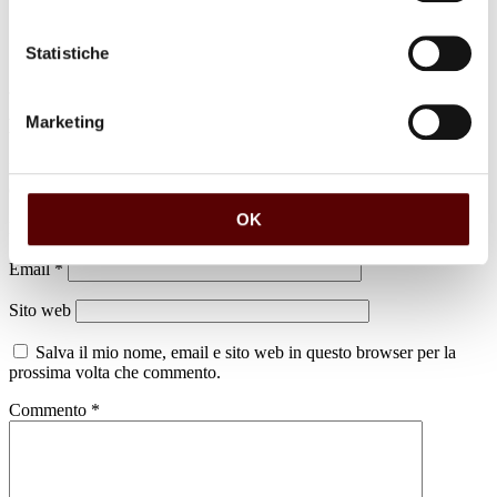
Statistiche
Marketing
Lascia un commento
Il tuo indirizzo email non sarà pubblicato.
I campi obbligatori sono
contrassegnati
*
OK
Nome
*
Email
*
Sito web
Salva il mio nome, email e sito web in questo browser per la
prossima volta che commento.
Commento
*