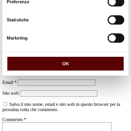
Preferenze
Statistiche
Marketing
Lascia un commento
Il tuo indirizzo email non sarà pubblicato.
I campi obbligatori sono
contrassegnati
*
OK
Nome
*
Email
*
Sito web
Salva il mio nome, email e sito web in questo browser per la
prossima volta che commento.
Commento
*