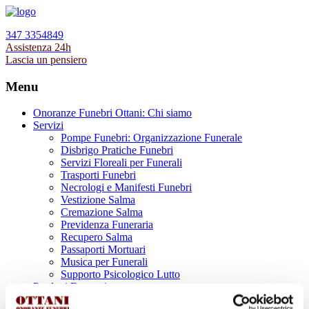
347 3354849
Assistenza 24h
Lascia un pensiero
Menu
Onoranze Funebri Ottani: Chi siamo
Servizi
Pompe Funebri: Organizzazione Funerale
Disbrigo Pratiche Funebri
Servizi Floreali per Funerali
Trasporti Funebri
Necrologi e Manifesti Funebri
Vestizione Salma
Cremazione Salma
Previdenza Funeraria
Recupero Salma
Passaporti Mortuari
Musica per Funerali
Supporto Psicologico Lutto
Prodotti Funerari
Lapidi, Lastre tombali e Monumenti Funerari