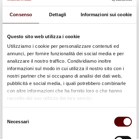
Urne Cinerarie
Allestimento Funebre
Cofani Funebri
Consenso
Dettagli
Informazioni sui cookie
In caso di decesso
Necrologi
News
Sedi Onoranze Funebri Ottani
Questo sito web utilizza i cookie
Info e Contatti
Utilizziamo i cookie per personalizzare contenuti ed
Cerca
annunci, per fornire funzionalità dei social media e per
per:
analizzare il nostro traffico. Condividiamo inoltre
informazioni sul modo in cui utilizza il nostro sito con i
nostri partner che si occupano di analisi dei dati web,
pubblicità e social media, i quali potrebbero combinarle
Ermanna Passarini
con altre informazioni che ha fornito loro o che hanno
raccolto dal suo utilizzo dei loro servizi.
Ved. Alberghini
31 Ottobre 1932 - 18 Novembre 2024
Selezione
Necessari
del
Condividi
questa pagina
consenso