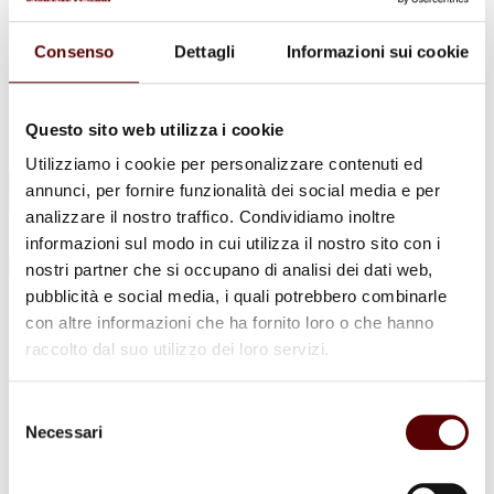
Urne Cinerarie
Allestimento Funebre
Cofani Funebri
Consenso
Dettagli
Informazioni sui cookie
In caso di decesso
Necrologi
News
Sedi Onoranze Funebri Ottani
Questo sito web utilizza i cookie
Info e Contatti
Utilizziamo i cookie per personalizzare contenuti ed
Cerca
annunci, per fornire funzionalità dei social media e per
per:
analizzare il nostro traffico. Condividiamo inoltre
informazioni sul modo in cui utilizza il nostro sito con i
nostri partner che si occupano di analisi dei dati web,
pubblicità e social media, i quali potrebbero combinarle
Ermelinda Tassinari
con altre informazioni che ha fornito loro o che hanno
raccolto dal suo utilizzo dei loro servizi.
Ved. Facchini
5 Giugno 1927 - 19 Settembre 2024
Selezione
Necessari
del
Condividi
questa pagina
consenso