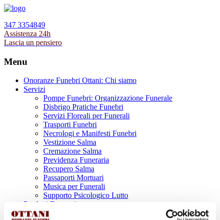
347 3354849
Assistenza 24h
Lascia un pensiero
Menu
Onoranze Funebri Ottani: Chi siamo
Servizi
Pompe Funebri: Organizzazione Funerale
Disbrigo Pratiche Funebri
Servizi Floreali per Funerali
Trasporti Funebri
Necrologi e Manifesti Funebri
Vestizione Salma
Cremazione Salma
Previdenza Funeraria
Recupero Salma
Passaporti Mortuari
Musica per Funerali
Supporto Psicologico Lutto
Prodotti Funerari
Lapidi, Lastre tombali e Monumenti Funerari