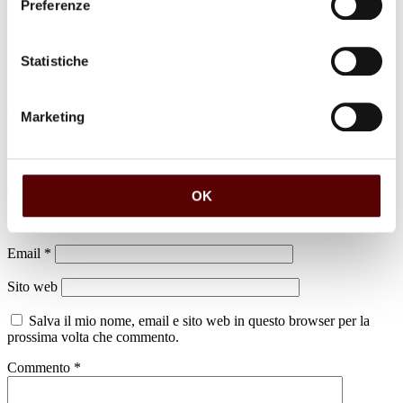
Preferenze
Statistiche
Marketing
Lascia un commento
Il tuo indirizzo email non sarà pubblicato.
I campi obbligatori sono
contrassegnati
*
OK
Nome
*
Email
*
Sito web
Salva il mio nome, email e sito web in questo browser per la
prossima volta che commento.
Commento
*