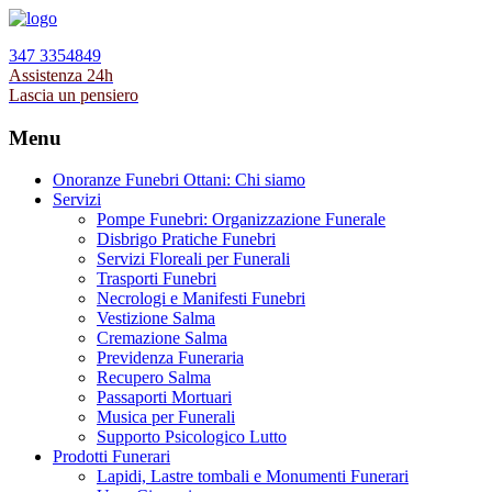
347 3354849
Assistenza 24h
Lascia un pensiero
Menu
Onoranze Funebri Ottani: Chi siamo
Servizi
Pompe Funebri: Organizzazione Funerale
Disbrigo Pratiche Funebri
Servizi Floreali per Funerali
Trasporti Funebri
Necrologi e Manifesti Funebri
Vestizione Salma
Cremazione Salma
Previdenza Funeraria
Recupero Salma
Passaporti Mortuari
Musica per Funerali
Supporto Psicologico Lutto
Prodotti Funerari
Lapidi, Lastre tombali e Monumenti Funerari