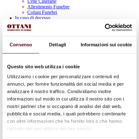
Urne Cinerarie
Allestimento Funebre
Cofani Funebri
In caso di decesso
Necrologi
News
Sedi Onoranze Funebri Ottani
Info e Contatti
Consenso
Dettagli
Informazioni sui cookie
Cerca
per:
Questo sito web utilizza i cookie
Utilizziamo i cookie per personalizzare contenuti ed
annunci, per fornire funzionalità dei social media e per
Fabio Melotti
analizzare il nostro traffico. Condividiamo inoltre
informazioni sul modo in cui utilizza il nostro sito con i
2 Marzo 1939 - 30 Giugno 2026
nostri partner che si occupano di analisi dei dati web,
pubblicità e social media, i quali potrebbero combinarle
Condividi
questa pagina
con altre informazioni che ha fornito loro o che hanno
raccolto dal suo utilizzo dei loro servizi.