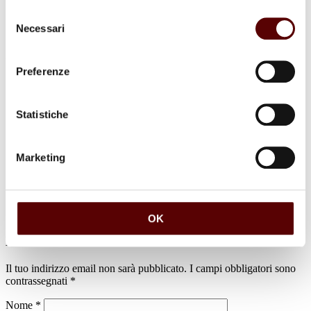
Selezione
Necessari
del
consenso
Preferenze
Commenti (1)
Statistiche
Marco centottica
Marketing
1 Luglio 2026 a 16:50
Rispondi
In questo triste momento sono a farti le mie più sincere
condoglianze per la perdita di Melo un abbraccio Marco
OK
Lascia un commento
Il tuo indirizzo email non sarà pubblicato.
I campi obbligatori sono
contrassegnati
*
Nome
*