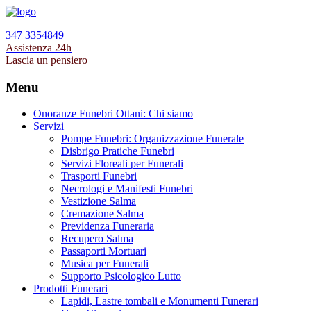
347 3354849
Assistenza 24h
Lascia un pensiero
Menu
Onoranze Funebri Ottani: Chi siamo
Servizi
Pompe Funebri: Organizzazione Funerale
Disbrigo Pratiche Funebri
Servizi Floreali per Funerali
Trasporti Funebri
Necrologi e Manifesti Funebri
Vestizione Salma
Cremazione Salma
Previdenza Funeraria
Recupero Salma
Passaporti Mortuari
Musica per Funerali
Supporto Psicologico Lutto
Prodotti Funerari
Lapidi, Lastre tombali e Monumenti Funerari