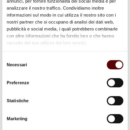
annunci, per fornire funzionalità dei social media e per
analizzare il nostro traffico. Condividiamo inoltre
informazioni sul modo in cui utilizza il nostro sito con i
nostri partner che si occupano di analisi dei dati web,
pubblicità e social media, i quali potrebbero combinarle
con altre informazioni che ha fornito loro o che hanno
raccolto dal suo utilizzo dei loro servizi.
Commenti (2)
Selezione
Necessari
del
Giorgio Veronesi
consenso
23 Dicembre 2023 a 09:45
Preferenze
Rispondi
Addolorati per la perdita della vostra mamma vi siamo vicini
in questo triste momento.
Statistiche
Alessia e Giorgio Veronesi
Marketing