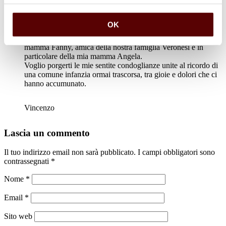
Vincenzo Veronesi
23 Dicembre 2023 a 10:07
Rispondi
OK
Caro Flavio, sono stato informato della scomparsa della tua
mamma Fanny, amica della nostra famiglia Veronesi e in
particolare della mia mamma Angela.
Voglio porgerti le mie sentite condoglianze unite al ricordo di
una comune infanzia ormai trascorsa, tra gioie e dolori che ci
hanno accumunato.
Vincenzo
Lascia un commento
Il tuo indirizzo email non sarà pubblicato.
I campi obbligatori sono
contrassegnati
*
Nome
*
Email
*
Sito web