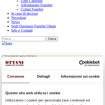
Urne Cinerarie
Allestimento Funebre
Cofani Funebri
In caso di decesso
Necrologi
News
Sedi Onoranze Funebri Ottani
Info e Contatti
Cerca
per:
FANNY MAZZOLI
Consenso
Dettagli
Informazioni sui cookie
VED. LAMBERTINI
17 Luglio 1932 - 21 Dicembre 2023
Questo sito web utilizza i cookie
Condividi
questa pagina
Utilizziamo i cookie per personalizzare contenuti ed