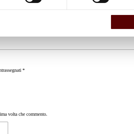
ntrassegnati
*
ssima volta che commento.