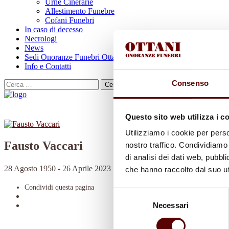
Urne Cinerarie
Allestimento Funebre
Cofani Funebri
In caso di decesso
Necrologi
News
Sedi Onoranze Funebri Ottani
Info e Contatti
Consenso
Cerca
per:
Questo sito web utilizza i c
Utilizziamo i cookie per perso
Fausto Vaccari
nostro traffico. Condividiamo 
di analisi dei dati web, pubbl
28 Agosto 1950 - 26 Aprile 2023
che hanno raccolto dal suo uti
Condividi
questa pagina
Selezione
Necessari
del
consenso