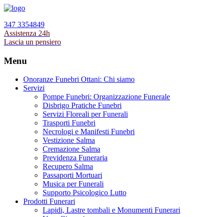
347 3354849
Assistenza 24h
Lascia un pensiero
Menu
Onoranze Funebri Ottani: Chi siamo
Servizi
Pompe Funebri: Organizzazione Funerale
Disbrigo Pratiche Funebri
Servizi Floreali per Funerali
Trasporti Funebri
Necrologi e Manifesti Funebri
Vestizione Salma
Cremazione Salma
Previdenza Funeraria
Recupero Salma
Passaporti Mortuari
Musica per Funerali
Supporto Psicologico Lutto
Prodotti Funerari
Lapidi, Lastre tombali e Monumenti Funerari