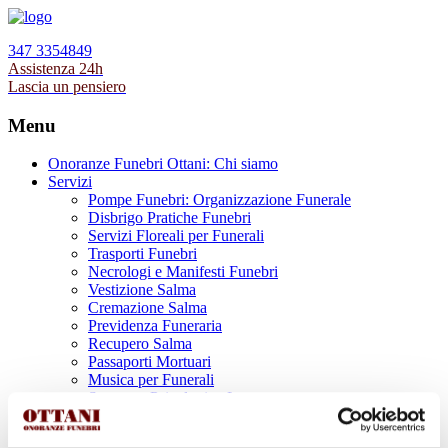
347 3354849
Assistenza 24h
Lascia un pensiero
Menu
Onoranze Funebri Ottani: Chi siamo
Servizi
Pompe Funebri: Organizzazione Funerale
Disbrigo Pratiche Funebri
Servizi Floreali per Funerali
Trasporti Funebri
Necrologi e Manifesti Funebri
Vestizione Salma
Cremazione Salma
Previdenza Funeraria
Recupero Salma
Passaporti Mortuari
Musica per Funerali
Supporto Psicologico Lutto
Prodotti Funerari
Lapidi, Lastre tombali e Monumenti Funerari