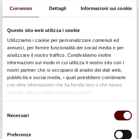
Urne Cinerarie
Allestimento Funebre
Consenso
Dettagli
Informazioni sui cookie
Cofani Funebri
In caso di decesso
Necrologi
News
Questo sito web utilizza i cookie
Sedi Onoranze Funebri Ottani
Utilizziamo i cookie per personalizzare contenuti ed
Info e Contatti
annunci, per fornire funzionalità dei social media e per
Cerca
analizzare il nostro traffico. Condividiamo inoltre
per:
informazioni sul modo in cui utilizza il nostro sito con i
nostri partner che si occupano di analisi dei dati web,
pubblicità e social media, i quali potrebbero combinarle
con altre informazioni che ha fornito loro o che hanno
Bruno Ferluga
raccolto dal suo utilizzo dei loro servizi.
6 Marzo 1933 - 6 Aprile 2024
Selezione
Condividi
questa pagina
Necessari
del
consenso
Preferenze