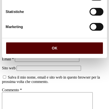
Statistiche
Marketing
Lascia un commento
Il tuo indirizzo email non sarà pubblicato.
I campi obbligatori sono
contrassegnati
*
OK
Nome
*
Email
*
Sito web
Salva il mio nome, email e sito web in questo browser per la
prossima volta che commento.
Commento
*