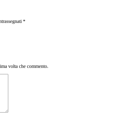
ntrassegnati
*
ssima volta che commento.