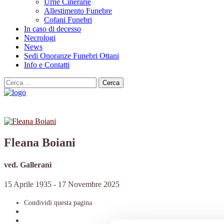
Urne Cinerarie
Allestimento Funebre
Cofani Funebri
In caso di decesso
Necrologi
News
Sedi Onoranze Funebri Ottani
Info e Contatti
Cerca
per:
Fleana Boiani
ved. Gallerani
15 Aprile 1935 - 17 Novembre 2025
Condividi
questa pagina