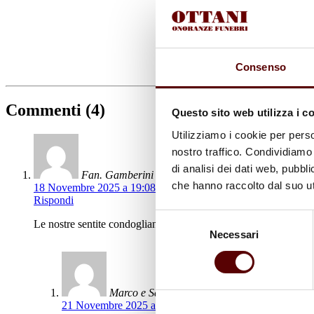
Consenso
Commenti (4)
Questo sito web utilizza i c
Utilizziamo i cookie per perso
nostro traffico. Condividiamo 
di analisi dei dati web, pubbl
Fan. Gamberini (Natalina, Rita, Andrea)
che hanno raccolto dal suo uti
18 Novembre 2025 a 19:08
Rispondi
Selezione
Le nostre sentite condoglianze!
Necessari
del
consenso
Marco e Santa Gallerani
21 Novembre 2025 a 18:55