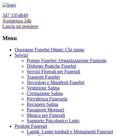
347 3354849
Assistenza 24h
Lascia un pensiero
Menu
Onoranze Funebri Ottani: Chi siamo
Servizi
Pompe Funebri: Organizzazione Funerale
Disbrigo Pratiche Funebri
Servizi Floreali per Funerali
Trasporti Funebri
Necrologi e Manifesti Funebri
Vestizione Salma
Cremazione Salma
Previdenza Funeraria
Recupero Salma
Passaporti Mortuari
Musica per Funerali
Supporto Psicologico Lutto
Prodotti Funerari
Lapidi, Lastre tombali e Monumenti Funerari