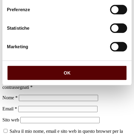
Preferenze
luogo di sepoltura
Statistiche
Cimitero di Altedo
Marketing
Lascia un commento
OK
Il tuo indirizzo email non sarà pubblicato.
I campi obbligatori sono
contrassegnati
*
Nome
*
Email
*
Sito web
Salva il mio nome, email e sito web in questo browser per la