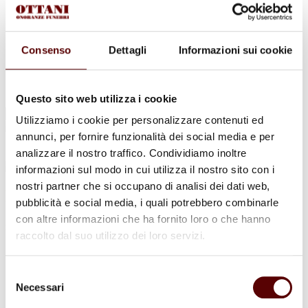
Urne Cinerarie
Allestimento Funebre
Cofani Funebri
In caso di decesso
Consenso
Dettagli
Informazioni sui cookie
Necrologi
News
Sedi Onoranze Funebri Ottani
Info e Contatti
Questo sito web utilizza i cookie
Cerca
Utilizziamo i cookie per personalizzare contenuti ed
per:
annunci, per fornire funzionalità dei social media e per
analizzare il nostro traffico. Condividiamo inoltre
informazioni sul modo in cui utilizza il nostro sito con i
nostri partner che si occupano di analisi dei dati web,
Franca Baschieri
pubblicità e social media, i quali potrebbero combinarle
con altre informazioni che ha fornito loro o che hanno
in Mengoli
raccolto dal suo utilizzo dei loro servizi.
14 Maggio 1935 - 12 Luglio 2022
Selezione
Condividi
questa pagina
Necessari
del
consenso