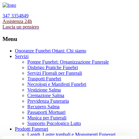
347 3354849
Assistenza 24h
Lascia un pensiero
Menu
Onoranze Funebri Ottani: Chi siamo
Servizi
Pompe Funebri: Organizzazione Funerale
Disbrigo Pratiche Funebri
Servizi Floreali per Funerali
Trasporti Funebri
Necrologi e Manifesti Funebri
Vestizione Salma
Cremazione Salma
Previdenza Funeraria
Recupero Salma
Passaporti Mortuari
Musica per Funerali
Supporto Psicologico Lutto
Prodotti Funerari
Lapidi, Lastre tombali e Monumenti Funerari