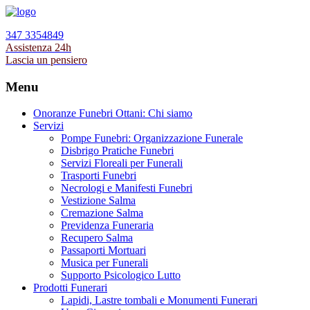
347 3354849
Assistenza 24h
Lascia un pensiero
Menu
Onoranze Funebri Ottani: Chi siamo
Servizi
Pompe Funebri: Organizzazione Funerale
Disbrigo Pratiche Funebri
Servizi Floreali per Funerali
Trasporti Funebri
Necrologi e Manifesti Funebri
Vestizione Salma
Cremazione Salma
Previdenza Funeraria
Recupero Salma
Passaporti Mortuari
Musica per Funerali
Supporto Psicologico Lutto
Prodotti Funerari
Lapidi, Lastre tombali e Monumenti Funerari