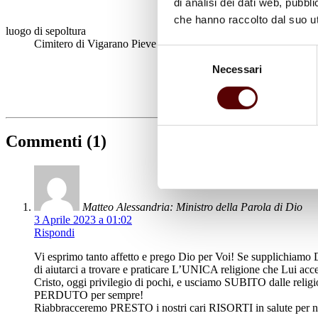
di analisi dei dati web, pubbl
che hanno raccolto dal suo uti
luogo di sepoltura
Cimitero di Vigarano Pieve
Selezione
Necessari
del
consenso
Commenti (1)
Matteo Alessandria: Ministro della Parola di Dio
3 Aprile 2023 a 01:02
Rispondi
Vi esprimo tanto affetto e prego Dio per Voi! Se supplich
di aiutarci a trovare e praticare L’UNICA religione che Lui ac
Cristo, oggi privilegio di pochi, e usciamo SUBITO dalle relig
PERDUTO per sempre!
Riabbracceremo PRESTO i nostri cari RISORTI in salute per no