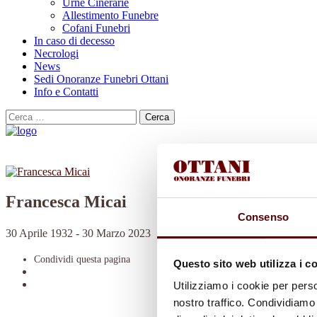
Urne Cinerarie
Allestimento Funebre
Cofani Funebri
In caso di decesso
Necrologi
News
Sedi Onoranze Funebri Ottani
Info e Contatti
Cerca
per:
Francesca Micai
Consenso
30 Aprile 1932 - 30 Marzo 2023
Condividi
questa pagina
Questo sito web utilizza i c
Utilizziamo i cookie per perso
nostro traffico. Condividiamo 