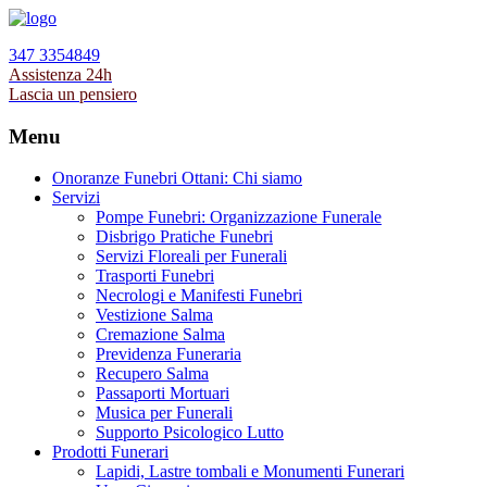
347 3354849
Assistenza 24h
Lascia un pensiero
Menu
Onoranze Funebri Ottani: Chi siamo
Servizi
Pompe Funebri: Organizzazione Funerale
Disbrigo Pratiche Funebri
Servizi Floreali per Funerali
Trasporti Funebri
Necrologi e Manifesti Funebri
Vestizione Salma
Cremazione Salma
Previdenza Funeraria
Recupero Salma
Passaporti Mortuari
Musica per Funerali
Supporto Psicologico Lutto
Prodotti Funerari
Lapidi, Lastre tombali e Monumenti Funerari