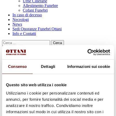
Urne Cinerarie
Allestimento Funebre
Cofani Funebri
In caso di decesso
Necrologi
News
Sedi Onoranze Funebri Ottani
Info e Contatti
Cerca
per:
Consenso
Dettagli
Informazioni sui cookie
Moreno Franchini
Questo sito web utilizza i cookie
14 Marzo 1950 - 30 Maggio 2022
Utilizziamo i cookie per personalizzare contenuti ed
Condividi
questa pagina
annunci, per fornire funzionalità dei social media e per
analizzare il nostro traffico. Condividiamo inoltre
informazioni sul modo in cui utilizza il nostro sito con i