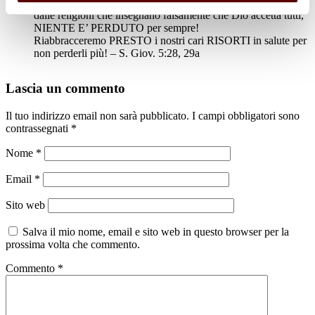
Gesù Cristo, oggi privilegio di pochi, e usciamo SUBITO
dalle religioni che insegnano falsamente che Dio accetta tutti,
NIENTE E’ PERDUTO per sempre!
Riabbracceremo PRESTO i nostri cari RISORTI in salute per
non perderli più! – S. Giov. 5:28, 29a
Lascia un commento
Il tuo indirizzo email non sarà pubblicato.
I campi obbligatori sono
contrassegnati
*
Nome
*
Email
*
Sito web
Salva il mio nome, email e sito web in questo browser per la
prossima volta che commento.
Commento
*