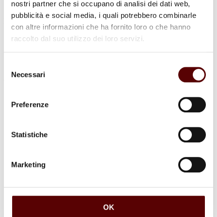
nostri partner che si occupano di analisi dei dati web,
pubblicità e social media, i quali potrebbero combinarle
Luogo di sepoltura
con altre informazioni che ha fornito loro o che hanno
cimitero di Bentivoglio
raccolto dal suo utilizzo dei loro servizi.
Selezione
Necessari
del
consenso
Commenti (1)
Preferenze
Statistiche
Matteo Alessandria: Ministro Cristiano Ordinato
2 Giugno 2022 a 01:51
Rispondi
Marketing
Vi esprimo tanto affetto e prego per Voi! Se supplichiamo
DEVOTAMENTE e SUBITO l’ infinitamente amorevole
Creatore FONTE DELLA VITA,
di aiutarci a trovare e praticare L’UNICA adorazione che Lui
OK
accetta, cioè il VERO Cristianesimo insegnato dal Signore