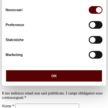
Selezione
Necessari
del
consenso
Preferenze
Commenti (1)
Statistiche
Claudio tassinari
Marketing
1 Gennaio 2025 a 10:52
Rispondi
Siamo vicini alla famiglia in questo momento di dolore. Paola
e Claudio Tassinari dal Portogallo
OK
Lascia un commento
Il tuo indirizzo email non sarà pubblicato.
I campi obbligatori sono
contrassegnati
*
Nome
*