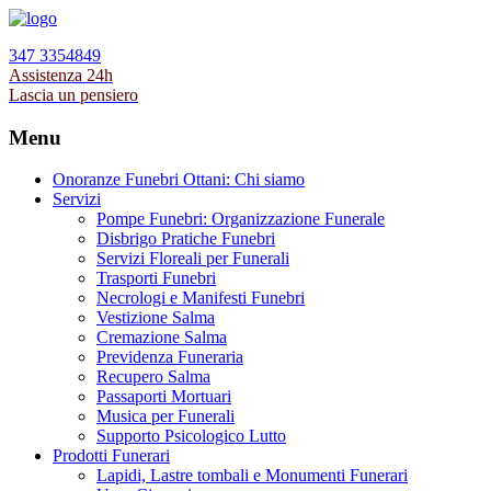
347 3354849
Assistenza 24h
Lascia un pensiero
Menu
Onoranze Funebri Ottani: Chi siamo
Servizi
Pompe Funebri: Organizzazione Funerale
Disbrigo Pratiche Funebri
Servizi Floreali per Funerali
Trasporti Funebri
Necrologi e Manifesti Funebri
Vestizione Salma
Cremazione Salma
Previdenza Funeraria
Recupero Salma
Passaporti Mortuari
Musica per Funerali
Supporto Psicologico Lutto
Prodotti Funerari
Lapidi, Lastre tombali e Monumenti Funerari