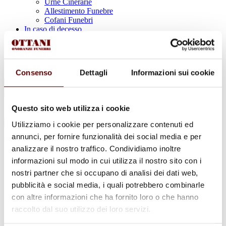
Urne Cinerarie
Allestimento Funebre
Cofani Funebri
In caso di decesso
Necrologi
News
Sedi Onoranze Funebri Ottani
Info e Contatti
Consenso
Dettagli
Informazioni sui cookie
Cerca
per:
Questo sito web utilizza i cookie
Utilizziamo i cookie per personalizzare contenuti ed
annunci, per fornire funzionalità dei social media e per
Franco Diozzi
analizzare il nostro traffico. Condividiamo inoltre
informazioni sul modo in cui utilizza il nostro sito con i
15 Luglio 1936 - 30 Dicembre 2024
nostri partner che si occupano di analisi dei dati web,
pubblicità e social media, i quali potrebbero combinarle
Condividi
questa pagina
con altre informazioni che ha fornito loro o che hanno
raccolto dal suo utilizzo dei loro servizi.