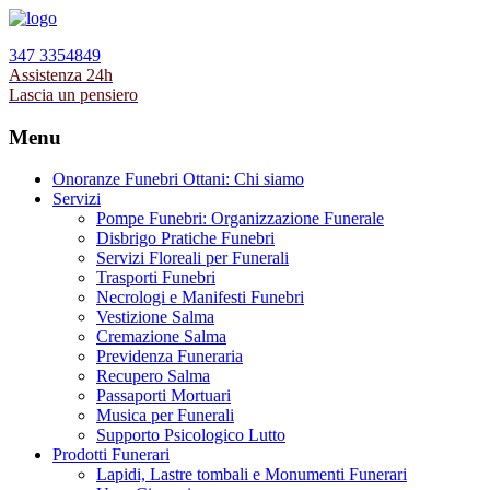
347 3354849
Assistenza 24h
Lascia un pensiero
Menu
Onoranze Funebri Ottani: Chi siamo
Servizi
Pompe Funebri: Organizzazione Funerale
Disbrigo Pratiche Funebri
Servizi Floreali per Funerali
Trasporti Funebri
Necrologi e Manifesti Funebri
Vestizione Salma
Cremazione Salma
Previdenza Funeraria
Recupero Salma
Passaporti Mortuari
Musica per Funerali
Supporto Psicologico Lutto
Prodotti Funerari
Lapidi, Lastre tombali e Monumenti Funerari