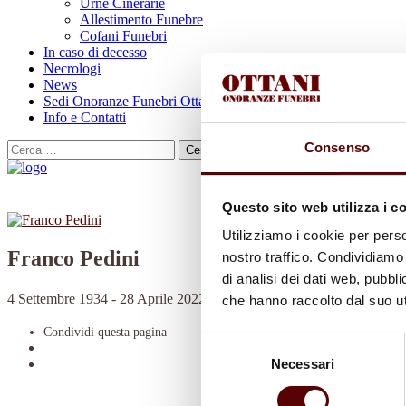
Urne Cinerarie
Allestimento Funebre
Cofani Funebri
In caso di decesso
Necrologi
News
Sedi Onoranze Funebri Ottani
Info e Contatti
Consenso
Cerca
per:
Questo sito web utilizza i c
Utilizziamo i cookie per perso
Franco Pedini
nostro traffico. Condividiamo 
di analisi dei dati web, pubbl
4 Settembre 1934 - 28 Aprile 2022
che hanno raccolto dal suo uti
Condividi
questa pagina
Selezione
Necessari
del
consenso