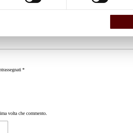
ntrassegnati
*
ssima volta che commento.