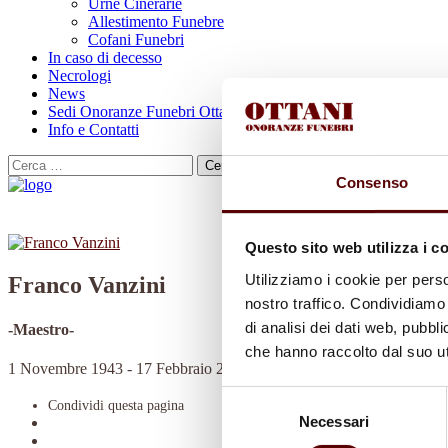
Urne Cinerarie
Allestimento Funebre
Cofani Funebri
In caso di decesso
Necrologi
News
Sedi Onoranze Funebri Ottani
Info e Contatti
Cerca
per:
Consenso
Questo sito web utilizza i c
Utilizziamo i cookie per perso
Franco Vanzini
nostro traffico. Condividiamo 
di analisi dei dati web, pubbl
-Maestro-
che hanno raccolto dal suo uti
1 Novembre 1943 - 17 Febbraio 2023
Selezione
Condividi
questa pagina
Necessari
del
consenso