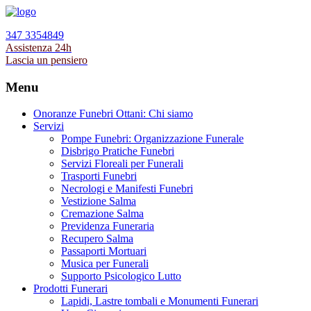
347 3354849
Assistenza 24h
Lascia un pensiero
Menu
Onoranze Funebri Ottani: Chi siamo
Servizi
Pompe Funebri: Organizzazione Funerale
Disbrigo Pratiche Funebri
Servizi Floreali per Funerali
Trasporti Funebri
Necrologi e Manifesti Funebri
Vestizione Salma
Cremazione Salma
Previdenza Funeraria
Recupero Salma
Passaporti Mortuari
Musica per Funerali
Supporto Psicologico Lutto
Prodotti Funerari
Lapidi, Lastre tombali e Monumenti Funerari