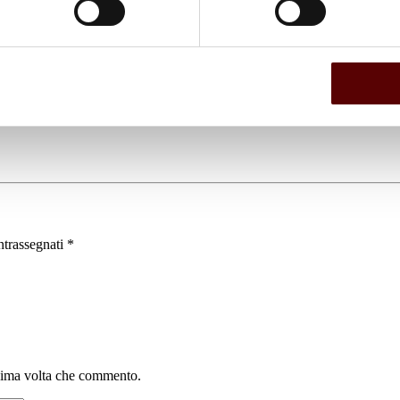
ntrassegnati
*
ssima volta che commento.