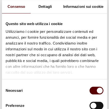
Urne Cinerarie
Allestimento Funebre
Consenso
Dettagli
Informazioni sui cookie
Cofani Funebri
In caso di decesso
Necrologi
News
Questo sito web utilizza i cookie
Sedi Onoranze Funebri Ottani
Utilizziamo i cookie per personalizzare contenuti ed
Info e Contatti
annunci, per fornire funzionalità dei social media e per
Cerca
analizzare il nostro traffico. Condividiamo inoltre
per:
informazioni sul modo in cui utilizza il nostro sito con i
nostri partner che si occupano di analisi dei dati web,
pubblicità e social media, i quali potrebbero combinarle
con altre informazioni che ha fornito loro o che hanno
Gaetano Lenzi
raccolto dal suo utilizzo dei loro servizi.
15 Settembre 1947 - 29 Marzo 2026
Selezione
Condividi
questa pagina
Necessari
del
consenso
Preferenze