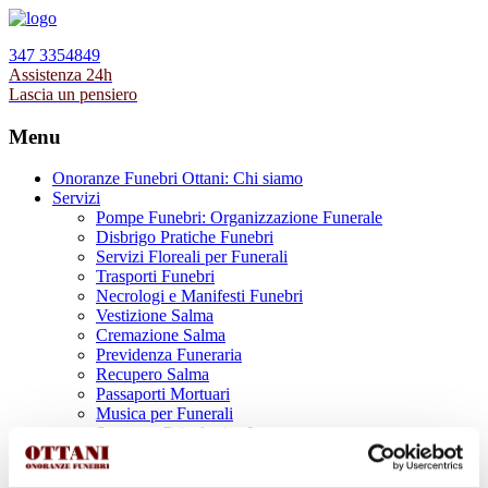
347 3354849
Assistenza 24h
Lascia un pensiero
Menu
Onoranze Funebri Ottani: Chi siamo
Servizi
Pompe Funebri: Organizzazione Funerale
Disbrigo Pratiche Funebri
Servizi Floreali per Funerali
Trasporti Funebri
Necrologi e Manifesti Funebri
Vestizione Salma
Cremazione Salma
Previdenza Funeraria
Recupero Salma
Passaporti Mortuari
Musica per Funerali
Supporto Psicologico Lutto
Prodotti Funerari
Lapidi, Lastre tombali e Monumenti Funerari