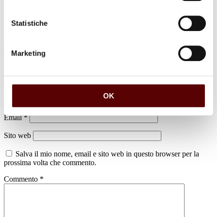
Statistiche
Marketing
Lascia un commento
Il tuo indirizzo email non sarà pubblicato.
I campi obbligatori sono
contrassegnati
*
OK
Nome
*
Email
*
Sito web
Salva il mio nome, email e sito web in questo browser per la
prossima volta che commento.
Commento
*