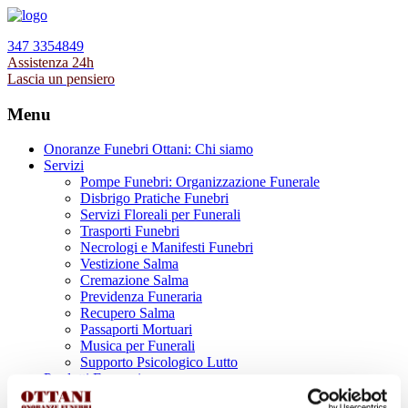
347 3354849
Assistenza 24h
Lascia un pensiero
Menu
Onoranze Funebri Ottani: Chi siamo
Servizi
Pompe Funebri: Organizzazione Funerale
Disbrigo Pratiche Funebri
Servizi Floreali per Funerali
Trasporti Funebri
Necrologi e Manifesti Funebri
Vestizione Salma
Cremazione Salma
Previdenza Funeraria
Recupero Salma
Passaporti Mortuari
Musica per Funerali
Supporto Psicologico Lutto
Prodotti Funerari
Lapidi, Lastre tombali e Monumenti Funerari