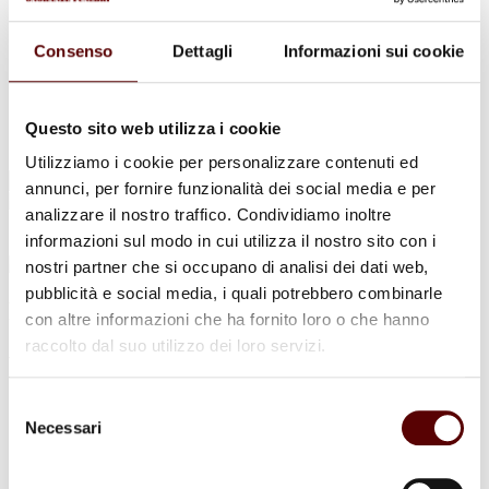
Urne Cinerarie
Allestimento Funebre
Cofani Funebri
Consenso
Dettagli
Informazioni sui cookie
In caso di decesso
Necrologi
News
Sedi Onoranze Funebri Ottani
Questo sito web utilizza i cookie
Info e Contatti
Utilizziamo i cookie per personalizzare contenuti ed
Cerca
annunci, per fornire funzionalità dei social media e per
per:
analizzare il nostro traffico. Condividiamo inoltre
informazioni sul modo in cui utilizza il nostro sito con i
nostri partner che si occupano di analisi dei dati web,
pubblicità e social media, i quali potrebbero combinarle
Rina Gambini
con altre informazioni che ha fornito loro o che hanno
raccolto dal suo utilizzo dei loro servizi.
ved. Masetti
7 Dicembre 1930 - 23 Febbraio 2026
Selezione
Necessari
del
Condividi
questa pagina
consenso