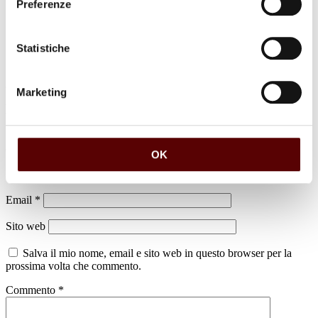
Preferenze
Statistiche
Marketing
Lascia un commento
Il tuo indirizzo email non sarà pubblicato.
I campi obbligatori sono
contrassegnati
*
OK
Nome
*
Email
*
Sito web
Salva il mio nome, email e sito web in questo browser per la
prossima volta che commento.
Commento
*