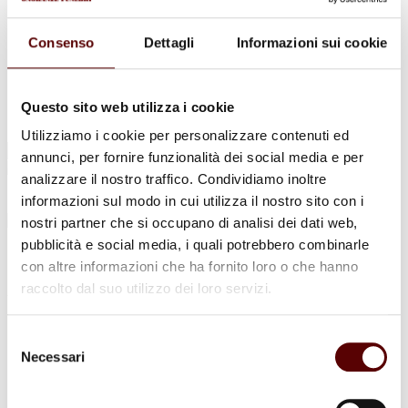
Urne Cinerarie
Allestimento Funebre
Cofani Funebri
Consenso
Dettagli
Informazioni sui cookie
In caso di decesso
Necrologi
News
Sedi Onoranze Funebri Ottani
Questo sito web utilizza i cookie
Info e Contatti
Utilizziamo i cookie per personalizzare contenuti ed
Cerca
annunci, per fornire funzionalità dei social media e per
per:
analizzare il nostro traffico. Condividiamo inoltre
informazioni sul modo in cui utilizza il nostro sito con i
nostri partner che si occupano di analisi dei dati web,
pubblicità e social media, i quali potrebbero combinarle
Germana Balboni
con altre informazioni che ha fornito loro o che hanno
raccolto dal suo utilizzo dei loro servizi.
Ved. Govoni
19 Maggio 1928 - 26 Gennaio 2024
Selezione
Necessari
del
Condividi
questa pagina
consenso