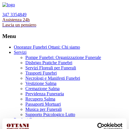
347 3354849
Assistenza 24h
Lascia un pensiero
Menu
Onoranze Funebri Ottani: Chi siamo
Servizi
Pompe Funebri: Organizzazione Funerale
Disbrigo Pratiche Funebri
Servizi Floreali per Funerali
Trasporti Funebri
Necrologi e Manifesti Funebri
Vestizione Salma
Cremazione Salma
Previdenza Funeraria
Recupero Salma
Passaporti Mortuari
Musica per Funerali
Supporto Psicologico Lutto
Prodotti Funerari
Lapidi, Lastre tombali e Monumenti Funerari