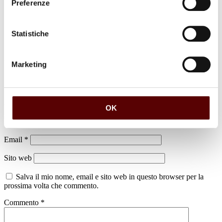
Preferenze
Statistiche
Marketing
Lascia un commento
Il tuo indirizzo email non sarà pubblicato.
I campi obbligatori sono
contrassegnati
*
OK
Nome
*
Email
*
Sito web
Salva il mio nome, email e sito web in questo browser per la
prossima volta che commento.
Commento
*