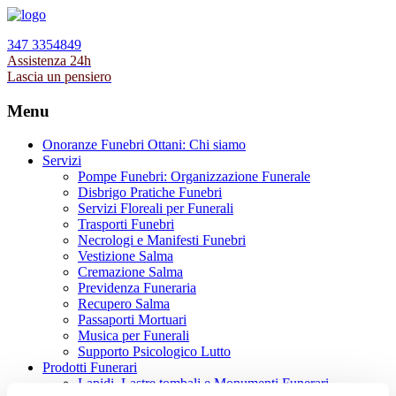
347 3354849
Assistenza 24h
Lascia un pensiero
Menu
Onoranze Funebri Ottani: Chi siamo
Servizi
Pompe Funebri: Organizzazione Funerale
Disbrigo Pratiche Funebri
Servizi Floreali per Funerali
Trasporti Funebri
Necrologi e Manifesti Funebri
Vestizione Salma
Cremazione Salma
Previdenza Funeraria
Recupero Salma
Passaporti Mortuari
Musica per Funerali
Supporto Psicologico Lutto
Prodotti Funerari
Lapidi, Lastre tombali e Monumenti Funerari