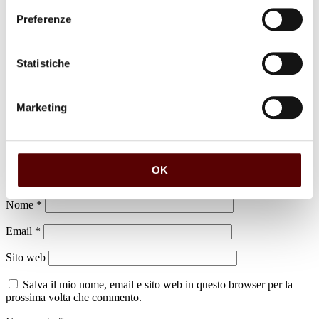
Preferenze
luogo di sepoltura
Cimitero di Mantova
Statistiche
Marketing
Lascia un commento
Il tuo indirizzo email non sarà pubblicato.
I campi obbligatori sono
OK
contrassegnati
*
Nome
*
Email
*
Sito web
Salva il mio nome, email e sito web in questo browser per la
prossima volta che commento.