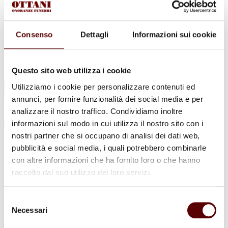
Urne Cinerarie
Allestimento Funebre
Cofani Funebri
In caso di decesso
Consenso
Dettagli
Informazioni sui cookie
Necrologi
News
Sedi Onoranze Funebri Ottani
Info e Contatti
Questo sito web utilizza i cookie
Cerca
Utilizziamo i cookie per personalizzare contenuti ed
per:
annunci, per fornire funzionalità dei social media e per
analizzare il nostro traffico. Condividiamo inoltre
informazioni sul modo in cui utilizza il nostro sito con i
nostri partner che si occupano di analisi dei dati web,
Giampaolo Bianchi
pubblicità e social media, i quali potrebbero combinarle
con altre informazioni che ha fornito loro o che hanno
13 Maggio 1956 - 15 Dicembre 2021
raccolto dal suo utilizzo dei loro servizi.
Condividi
questa pagina
Selezione
Necessari
del
consenso