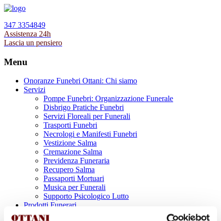
347 3354849
Assistenza 24h
Lascia un pensiero
Menu
Onoranze Funebri Ottani: Chi siamo
Servizi
Pompe Funebri: Organizzazione Funerale
Disbrigo Pratiche Funebri
Servizi Floreali per Funerali
Trasporti Funebri
Necrologi e Manifesti Funebri
Vestizione Salma
Cremazione Salma
Previdenza Funeraria
Recupero Salma
Passaporti Mortuari
Musica per Funerali
Supporto Psicologico Lutto
Prodotti Funerari
Lapidi, Lastre tombali e Monumenti Funerari