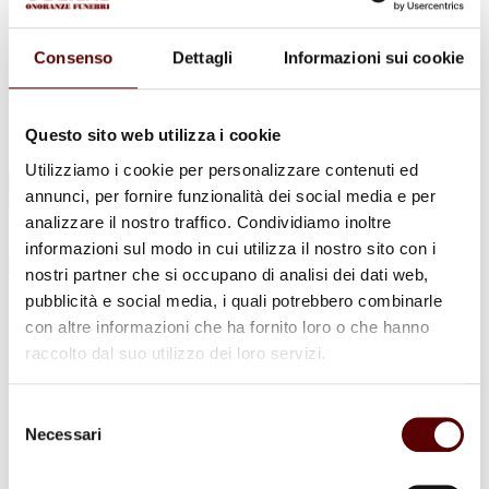
Urne Cinerarie
Allestimento Funebre
Cofani Funebri
Consenso
Dettagli
Informazioni sui cookie
In caso di decesso
Necrologi
News
Sedi Onoranze Funebri Ottani
Questo sito web utilizza i cookie
Info e Contatti
Utilizziamo i cookie per personalizzare contenuti ed
Cerca
annunci, per fornire funzionalità dei social media e per
per:
analizzare il nostro traffico. Condividiamo inoltre
informazioni sul modo in cui utilizza il nostro sito con i
nostri partner che si occupano di analisi dei dati web,
pubblicità e social media, i quali potrebbero combinarle
Gian Paolo Seruti
con altre informazioni che ha fornito loro o che hanno
raccolto dal suo utilizzo dei loro servizi.
24 Luglio 1948 - 1 Novembre 2022
Condividi
questa pagina
Selezione
Necessari
del
consenso