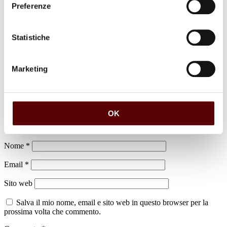
Preferenze
luogo di sepoltura
Cimitero di Cimitero di Castello D'Argile
Statistiche
Marketing
Lascia un commento
OK
Il tuo indirizzo email non sarà pubblicato.
I campi obbligatori sono
contrassegnati
*
Nome
*
Email
*
Sito web
Salva il mio nome, email e sito web in questo browser per la
prossima volta che commento.