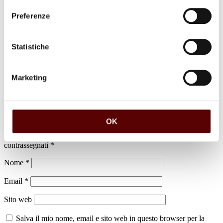
Preferenze
luogo di sepoltura
Statistiche
Ceneri in dispersione
Marketing
Lascia un commento
OK
Il tuo indirizzo email non sarà pubblicato.
I campi obbligatori sono
contrassegnati
*
Nome
*
Email
*
Sito web
Salva il mio nome, email e sito web in questo browser per la