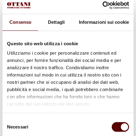
Urne Cinerarie
Allestimento Funebre
Cofani Funebri
In caso di decesso
Consenso
Dettagli
Informazioni sui cookie
Necrologi
News
Sedi Onoranze Funebri Ottani
Info e Contatti
Questo sito web utilizza i cookie
Cerca
Utilizziamo i cookie per personalizzare contenuti ed
per:
annunci, per fornire funzionalità dei social media e per
analizzare il nostro traffico. Condividiamo inoltre
informazioni sul modo in cui utilizza il nostro sito con i
nostri partner che si occupano di analisi dei dati web,
Giancarla Locci
pubblicità e social media, i quali potrebbero combinarle
con altre informazioni che ha fornito loro o che hanno
in Ferioli
raccolto dal suo utilizzo dei loro servizi.
17 Agosto 1948 - 20 Agosto 2022
Selezione
Condividi
questa pagina
Necessari
del
consenso