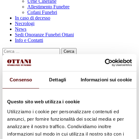
Urne Cinerarie
Allestimento Funebre
Cofani Funebri
In caso di decesso
Necrologi
News
Sedi Onoranze Funebri Ottani
Info e Contatti
Cerca
per:
Consenso
Dettagli
Informazioni sui cookie
Giancarlo Zaniboni
Questo sito web utilizza i cookie
26 Maggio 1948 - 16 Maggio 2022
Utilizziamo i cookie per personalizzare contenuti ed
Condividi
questa pagina
annunci, per fornire funzionalità dei social media e per
analizzare il nostro traffico. Condividiamo inoltre
informazioni sul modo in cui utilizza il nostro sito con i