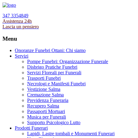
347 3354849
Assistenza 24h
Lascia un pensiero
Menu
Onoranze Funebri Ottani: Chi siamo
Servizi
Pompe Funebri: Organizzazione Funerale
Disbrigo Pratiche Funebri
Servizi Floreali per Funerali
Trasporti Funebri
Necrologi e Manifesti Funebri
Vestizione Salma
Cremazione Salma
Previdenza Funeraria
Recupero Salma
Passaporti Mortuari
Musica per Funerali
Supporto Psicologico Lutto
Prodotti Funerari
Lapidi, Lastre tombali e Monumenti Funerari