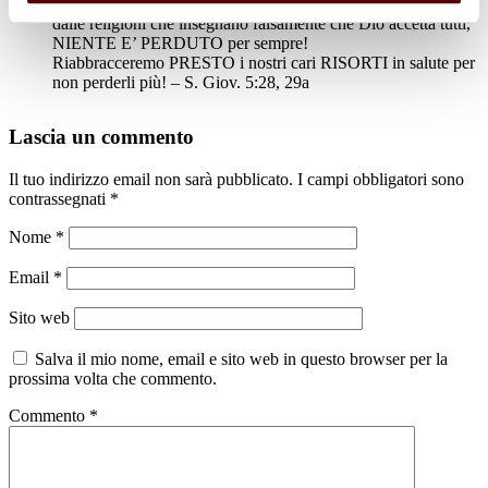
Gesù Cristo, oggi privilegio di pochi, e usciamo SUBITO
dalle religioni che insegnano falsamente che Dio accetta tutti,
NIENTE E’ PERDUTO per sempre!
Riabbracceremo PRESTO i nostri cari RISORTI in salute per
non perderli più! – S. Giov. 5:28, 29a
Lascia un commento
Il tuo indirizzo email non sarà pubblicato.
I campi obbligatori sono
contrassegnati
*
Nome
*
Email
*
Sito web
Salva il mio nome, email e sito web in questo browser per la
prossima volta che commento.
Commento
*