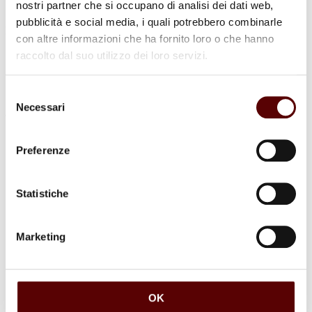
nostri partner che si occupano di analisi dei dati web,
pubblicità e social media, i quali potrebbero combinarle
luogo di sepoltura
con altre informazioni che ha fornito loro o che hanno
Dispersione Colli Bolognesi
raccolto dal suo utilizzo dei loro servizi.
Selezione
Necessari
del
consenso
Commenti (1)
Preferenze
Statistiche
Matteo Alessandria: Ministro Cristiano Ordinato
23 Maggio 2022 a 03:44
Rispondi
Marketing
Vi esprimo tanto affetto e prego per Voi! Se supplichiamo
DEVOTAMENTE e SUBITO l’ infinitamente amorevole
Creatore FONTE DELLA VITA,
di aiutarci a trovare e praticare L’UNICA adorazione che Lui
OK
accetta, cioè il VERO Cristianesimo insegnato dal Signore