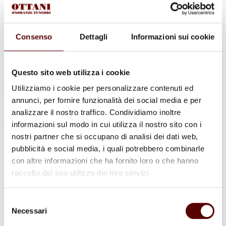
Urne Cinerarie
Allestimento Funebre
Cofani Funebri
In caso di decesso
Consenso
Dettagli
Informazioni sui cookie
Necrologi
News
Sedi Onoranze Funebri Ottani
Info e Contatti
Questo sito web utilizza i cookie
Cerca
Utilizziamo i cookie per personalizzare contenuti ed
per:
annunci, per fornire funzionalità dei social media e per
analizzare il nostro traffico. Condividiamo inoltre
informazioni sul modo in cui utilizza il nostro sito con i
nostri partner che si occupano di analisi dei dati web,
Gianna Tabarini
pubblicità e social media, i quali potrebbero combinarle
con altre informazioni che ha fornito loro o che hanno
Ved. Spiga
raccolto dal suo utilizzo dei loro servizi.
15 Aprile 1930 - 31 Dicembre 2020
Selezione
Condividi
questa pagina
Necessari
del
consenso