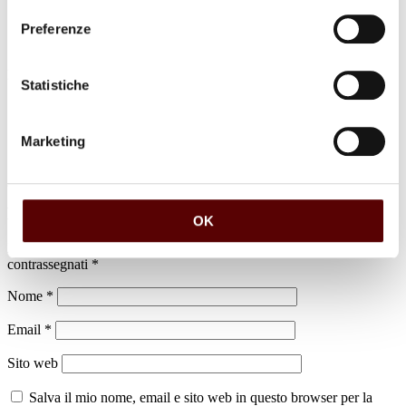
Preferenze
Luogo di sepoltura
Statistiche
Cimitero di Cento
Marketing
Lascia un commento
OK
Il tuo indirizzo email non sarà pubblicato.
I campi obbligatori sono
contrassegnati
*
Nome
*
Email
*
Sito web
Salva il mio nome, email e sito web in questo browser per la