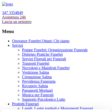
347 3354849
Assistenza 24h
Lascia un pensiero
Menu
Onoranze Funebri Ottani: Chi siamo
Servizi
Pompe Funebri: Organizzazione Funerale
Disbrigo Pratiche Funebri
Servizi Floreali per Funerali
Trasporti Funebri
Necrologi e Manifesti Funebri
Vestizione Salma
Cremazione Salma
Previdenza Funeraria
Recupero Salma
Passaporti Mortuari
Musica per Funerali
Supporto Psicologico Lutto
Prodotti Funerari
Lapidi, Lastre tombali e Monumenti Funerari