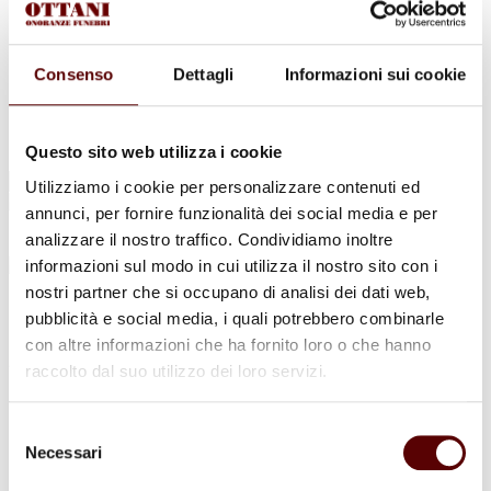
Urne Cinerarie
Allestimento Funebre
Cofani Funebri
In caso di decesso
Consenso
Dettagli
Informazioni sui cookie
Necrologi
News
Sedi Onoranze Funebri Ottani
Info e Contatti
Questo sito web utilizza i cookie
Cerca
Utilizziamo i cookie per personalizzare contenuti ed
per:
annunci, per fornire funzionalità dei social media e per
analizzare il nostro traffico. Condividiamo inoltre
informazioni sul modo in cui utilizza il nostro sito con i
nostri partner che si occupano di analisi dei dati web,
Gianni Roncagli
pubblicità e social media, i quali potrebbero combinarle
con altre informazioni che ha fornito loro o che hanno
2 Giugno 1931 - 2 Novembre 2021
raccolto dal suo utilizzo dei loro servizi.
Condividi
questa pagina
Selezione
Necessari
del
consenso