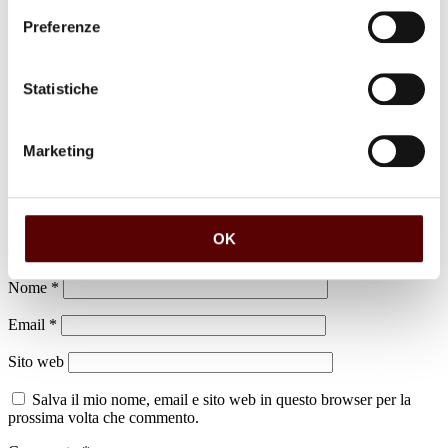
Preferenze
luogo di sepoltura
Cimitero della Certosa di Bologna
Statistiche
Marketing
Lascia un commento
Il tuo indirizzo email non sarà pubblicato.
I campi obbligatori sono
OK
contrassegnati
*
Nome
*
Email
*
Sito web
Salva il mio nome, email e sito web in questo browser per la
prossima volta che commento.