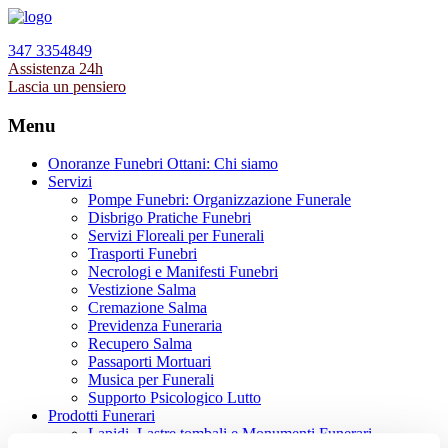
347 3354849
Assistenza 24h
Lascia un pensiero
Menu
Onoranze Funebri Ottani: Chi siamo
Servizi
Pompe Funebri: Organizzazione Funerale
Disbrigo Pratiche Funebri
Servizi Floreali per Funerali
Trasporti Funebri
Necrologi e Manifesti Funebri
Vestizione Salma
Cremazione Salma
Previdenza Funeraria
Recupero Salma
Passaporti Mortuari
Musica per Funerali
Supporto Psicologico Lutto
Prodotti Funerari
Lapidi, Lastre tombali e Monumenti Funerari