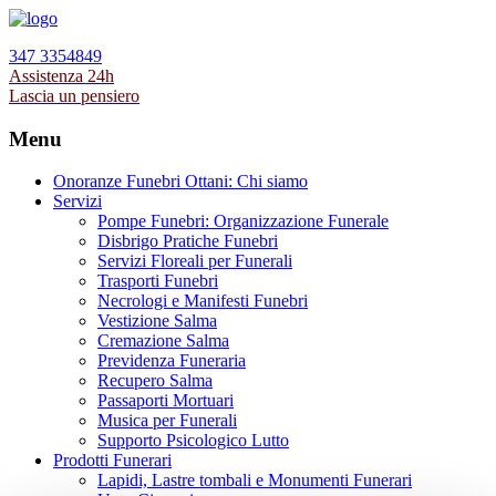
347 3354849
Assistenza 24h
Lascia un pensiero
Menu
Onoranze Funebri Ottani: Chi siamo
Servizi
Pompe Funebri: Organizzazione Funerale
Disbrigo Pratiche Funebri
Servizi Floreali per Funerali
Trasporti Funebri
Necrologi e Manifesti Funebri
Vestizione Salma
Cremazione Salma
Previdenza Funeraria
Recupero Salma
Passaporti Mortuari
Musica per Funerali
Supporto Psicologico Lutto
Prodotti Funerari
Lapidi, Lastre tombali e Monumenti Funerari