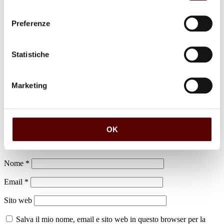
consenso
Preferenze
luogo di sepoltura
Cimitero di San Giorgio di Piano
Statistiche
Marketing
Lascia un commento
OK
Il tuo indirizzo email non sarà pubblicato.
I campi obbligatori sono
contrassegnati
*
Nome
*
Email
*
Sito web
Salva il mio nome, email e sito web in questo browser per la