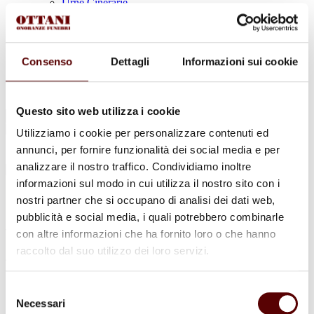
Urne Cinerarie
Allestimento Funebre
Cofani Funebri
In caso di decesso
Necrologi
Consenso
Dettagli
Informazioni sui cookie
News
Sedi Onoranze Funebri Ottani
Info e Contatti
Questo sito web utilizza i cookie
Cerca
per:
Utilizziamo i cookie per personalizzare contenuti ed
annunci, per fornire funzionalità dei social media e per
analizzare il nostro traffico. Condividiamo inoltre
informazioni sul modo in cui utilizza il nostro sito con i
Gidia Tedeschi
nostri partner che si occupano di analisi dei dati web,
pubblicità e social media, i quali potrebbero combinarle
ved. Bastoni
con altre informazioni che ha fornito loro o che hanno
raccolto dal suo utilizzo dei loro servizi.
4 Dicembre 1922 - 7 Novembre 2022
Condividi
questa pagina
Selezione
Necessari
del