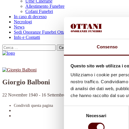
Urne Cinerarie
Allestimento Funebre
Cofani Funebri
In caso di decesso
Necrologi
News
Sedi Onoranze Funebri Ottani
Info e Contatti
Consenso
Cerca
per:
Questo sito web utilizza i c
Utilizziamo i cookie per perso
Giorgio Balboni
nostro traffico. Condividiamo 
di analisi dei dati web, pubbl
22 Novembre 1940 - 16 Settembre 2022
che hanno raccolto dal suo uti
Condividi
questa pagina
Selezione
Necessari
del
consenso