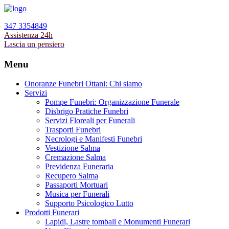
347 3354849
Assistenza 24h
Lascia un pensiero
Menu
Onoranze Funebri Ottani: Chi siamo
Servizi
Pompe Funebri: Organizzazione Funerale
Disbrigo Pratiche Funebri
Servizi Floreali per Funerali
Trasporti Funebri
Necrologi e Manifesti Funebri
Vestizione Salma
Cremazione Salma
Previdenza Funeraria
Recupero Salma
Passaporti Mortuari
Musica per Funerali
Supporto Psicologico Lutto
Prodotti Funerari
Lapidi, Lastre tombali e Monumenti Funerari