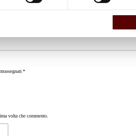
ntrassegnati
*
ssima volta che commento.