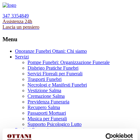
347 3354849
Assistenza 24h
Lascia un pensiero
Menu
Onoranze Funebri Ottani: Chi siamo
Servizi
Pompe Funebri: Organizzazione Funerale
Disbrigo Pratiche Funebri
Servizi Floreali per Funerali
Trasporti Funebri
Necrologi e Manifesti Funebri
Vestizione Salma
Cremazione Salma
Previdenza Funeraria
Recupero Salma
Passaporti Mortuari
Musica per Funerali
Supporto Psicologico Lutto
Prodotti Funerari
Lapidi, Lastre tombali e Monumenti Funerari