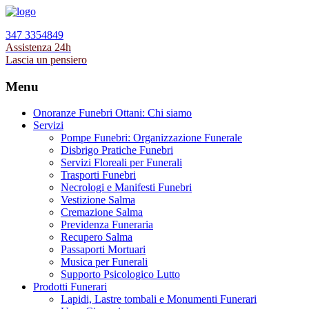
347 3354849
Assistenza 24h
Lascia un pensiero
Menu
Onoranze Funebri Ottani: Chi siamo
Servizi
Pompe Funebri: Organizzazione Funerale
Disbrigo Pratiche Funebri
Servizi Floreali per Funerali
Trasporti Funebri
Necrologi e Manifesti Funebri
Vestizione Salma
Cremazione Salma
Previdenza Funeraria
Recupero Salma
Passaporti Mortuari
Musica per Funerali
Supporto Psicologico Lutto
Prodotti Funerari
Lapidi, Lastre tombali e Monumenti Funerari