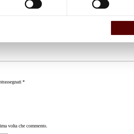
ntrassegnati
*
ssima volta che commento.