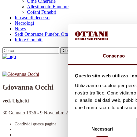
Urne Cinerarie
Allestimento Funebre
Cofani Funebri
In caso di decesso
Necrologi
News
Sedi Onoranze Funebri Ottani
Info e Contatti
Cerca
per:
Consenso
Questo sito web utilizza i c
Utilizziamo i cookie per perso
Giovanna Occhi
nostro traffico. Condividiamo 
di analisi dei dati web, pubbl
ved. Ulghetti
che hanno raccolto dal suo uti
30 Gennaio 1936 - 9 Novembre 2022
Selezione
Condividi
questa pagina
Necessari
del
consenso