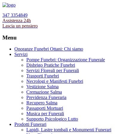
347 3354849
Assistenza 24h
Lascia un pensiero
Menu
Onoranze Funebri Ottani: Chi siamo
Servizi
Pompe Funebri: Organizzazione Funerale
Disbrigo Pratiche Funebri
Servizi Floreali per Funerali
Trasporti Funebri
Necrologi e Manifesti Funebri
Vestizione Salma
Cremazione Salma
Previdenza Funeraria
Recupero Salma
Passaporti Mortuari
Musica per Funerali
Supporto Psicologico Lutto
Prodotti Funerari
Lapidi, Lastre tombali e Monumenti Funerari