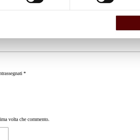
ntrassegnati
*
ssima volta che commento.