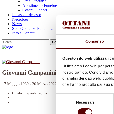
Urne Cinerarie
Allestimento Funebre
Cofani Funebri
In caso di decesso
Necrologi
News
Sedi Onoranze Funebri Ottani
Info e Contatti
Consenso
Cerca
per:
Questo sito web utilizza i c
Utilizziamo i cookie per perso
Giovanni Campanini
nostro traffico. Condividiamo 
di analisi dei dati web, pubbl
17 Maggio 1930 - 20 Marzo 2022
che hanno raccolto dal suo uti
Condividi
questa pagina
Selezione
Necessari
del
consenso