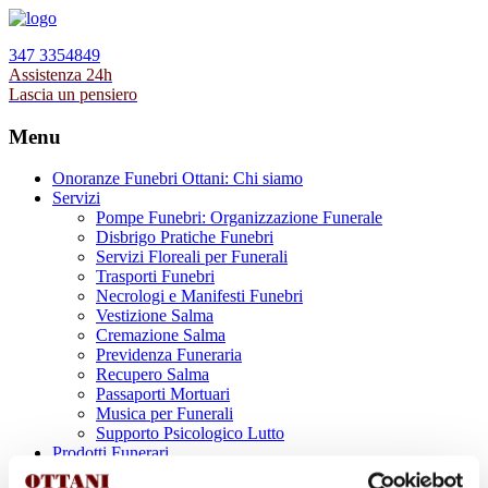
347 3354849
Assistenza 24h
Lascia un pensiero
Menu
Onoranze Funebri Ottani: Chi siamo
Servizi
Pompe Funebri: Organizzazione Funerale
Disbrigo Pratiche Funebri
Servizi Floreali per Funerali
Trasporti Funebri
Necrologi e Manifesti Funebri
Vestizione Salma
Cremazione Salma
Previdenza Funeraria
Recupero Salma
Passaporti Mortuari
Musica per Funerali
Supporto Psicologico Lutto
Prodotti Funerari
Lapidi, Lastre tombali e Monumenti Funerari