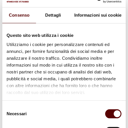
Urne Cinerarie
Allestimento Funebre
Cofani Funebri
Consenso
Dettagli
Informazioni sui cookie
In caso di decesso
Necrologi
News
Sedi Onoranze Funebri Ottani
Questo sito web utilizza i cookie
Info e Contatti
Utilizziamo i cookie per personalizzare contenuti ed
Cerca
annunci, per fornire funzionalità dei social media e per
per:
analizzare il nostro traffico. Condividiamo inoltre
informazioni sul modo in cui utilizza il nostro sito con i
nostri partner che si occupano di analisi dei dati web,
pubblicità e social media, i quali potrebbero combinarle
Giovanni Misseri
con altre informazioni che ha fornito loro o che hanno
raccolto dal suo utilizzo dei loro servizi.
19 Luglio 1944 - 1 Dicembre 2022
Condividi
questa pagina
Selezione
Necessari
del
consenso