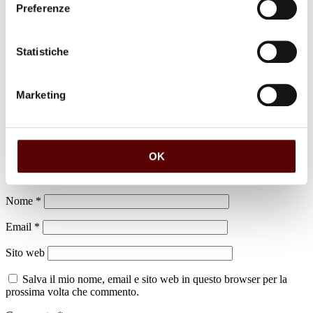
Preferenze
luogo di sepoltura
Cimitero di Castenaso
Statistiche
Marketing
Lascia un commento
OK
Il tuo indirizzo email non sarà pubblicato.
I campi obbligatori sono
contrassegnati
*
Nome
*
Email
*
Sito web
Salva il mio nome, email e sito web in questo browser per la
prossima volta che commento.