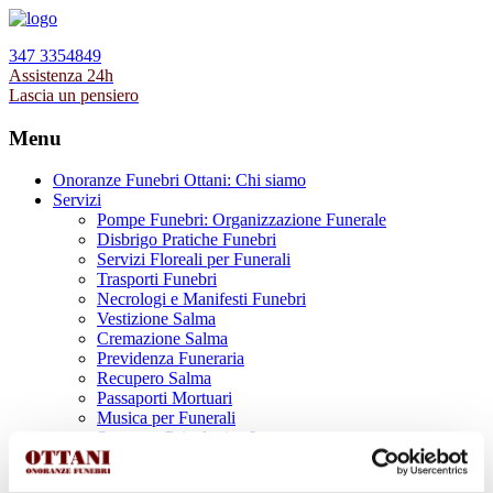
347 3354849
Assistenza 24h
Lascia un pensiero
Menu
Onoranze Funebri Ottani: Chi siamo
Servizi
Pompe Funebri: Organizzazione Funerale
Disbrigo Pratiche Funebri
Servizi Floreali per Funerali
Trasporti Funebri
Necrologi e Manifesti Funebri
Vestizione Salma
Cremazione Salma
Previdenza Funeraria
Recupero Salma
Passaporti Mortuari
Musica per Funerali
Supporto Psicologico Lutto
Prodotti Funerari
Lapidi, Lastre tombali e Monumenti Funerari