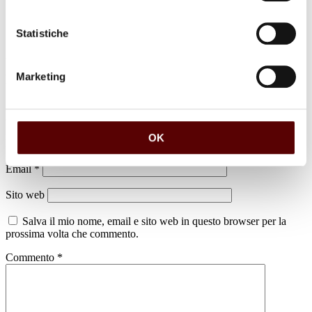
Statistiche
Marketing
Lascia un commento
Il tuo indirizzo email non sarà pubblicato.
I campi obbligatori sono
contrassegnati
*
OK
Nome
*
Email
*
Sito web
Salva il mio nome, email e sito web in questo browser per la
prossima volta che commento.
Commento
*