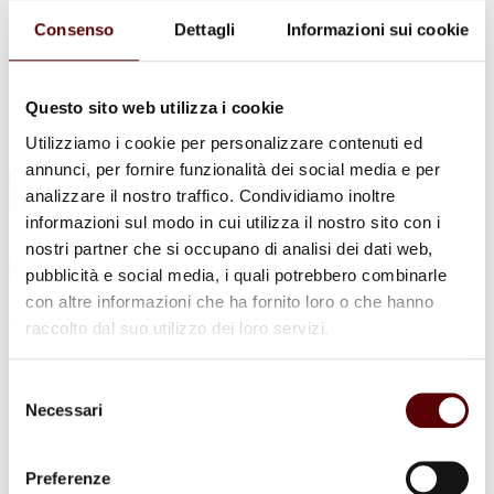
Urne Cinerarie
Allestimento Funebre
Consenso
Dettagli
Informazioni sui cookie
Cofani Funebri
In caso di decesso
Necrologi
News
Questo sito web utilizza i cookie
Sedi Onoranze Funebri Ottani
Utilizziamo i cookie per personalizzare contenuti ed
Info e Contatti
annunci, per fornire funzionalità dei social media e per
Cerca
analizzare il nostro traffico. Condividiamo inoltre
per:
informazioni sul modo in cui utilizza il nostro sito con i
nostri partner che si occupano di analisi dei dati web,
pubblicità e social media, i quali potrebbero combinarle
con altre informazioni che ha fornito loro o che hanno
Augusto Giovannini
raccolto dal suo utilizzo dei loro servizi.
7 Aprile 1928 - 23 Luglio 2024
Selezione
Condividi
questa pagina
Necessari
del
consenso
Preferenze