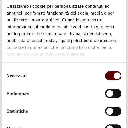
Utilizziamo i cookie per personalizzare contenuti ed
annunci, per fornire funzionalità dei social media e per
analizzare il nostro traffico. Condividiamo inoltre
informazioni sul modo in cui utilizza il nostro sito con i
nostri partner che si occupano di analisi dei dati web,
pubblicità e social media, i quali potrebbero combinarle
Commenti (3)
con altre informazioni che ha fornito loro o che hanno
raccolto dal suo utilizzo dei loro servizi.
Selezione
Giuseppa Mazzieri
Necessari
7 Febbraio 2026 a 17:27
del
Rispondi
consenso
Non vi conosco direttamente, ma ritengo opportuno farvi le
Preferenze
condoglianze.. una signora bda Castelfidardo ancona.
Statistiche
Monica Tamburini