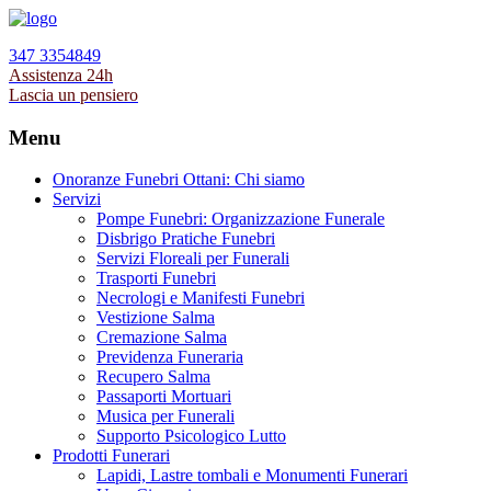
347 3354849
Assistenza 24h
Lascia un pensiero
Menu
Onoranze Funebri Ottani: Chi siamo
Servizi
Pompe Funebri: Organizzazione Funerale
Disbrigo Pratiche Funebri
Servizi Floreali per Funerali
Trasporti Funebri
Necrologi e Manifesti Funebri
Vestizione Salma
Cremazione Salma
Previdenza Funeraria
Recupero Salma
Passaporti Mortuari
Musica per Funerali
Supporto Psicologico Lutto
Prodotti Funerari
Lapidi, Lastre tombali e Monumenti Funerari