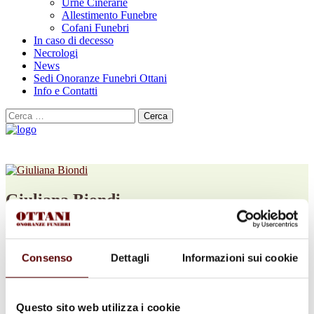
Urne Cinerarie
Allestimento Funebre
Cofani Funebri
In caso di decesso
Necrologi
News
Sedi Onoranze Funebri Ottani
Info e Contatti
Cerca
per:
Giuliana Biondi
in Tassinari
Consenso
Dettagli
Informazioni sui cookie
27 Marzo 1938 - 6 Febbraio 2026
Condividi
questa pagina
Questo sito web utilizza i cookie