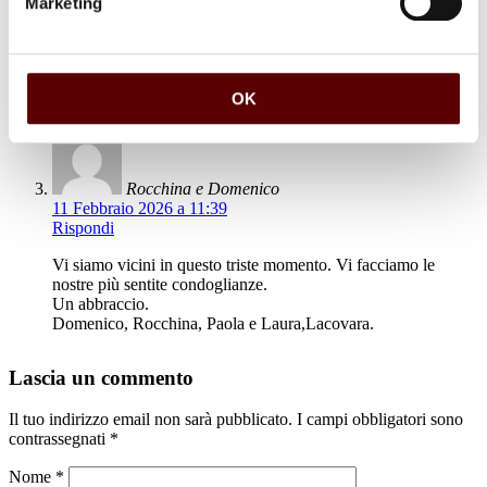
Marketing
8 Febbraio 2026 a 13:44
Rispondi
Sincere condoglianze …famiglia Tamburini Monica Elena e
Maurizio….
OK
Rocchina e Domenico
11 Febbraio 2026 a 11:39
Rispondi
Vi siamo vicini in questo triste momento. Vi facciamo le
nostre più sentite condoglianze.
Un abbraccio.
Domenico, Rocchina, Paola e Laura,Lacovara.
Lascia un commento
Il tuo indirizzo email non sarà pubblicato.
I campi obbligatori sono
contrassegnati
*
Nome
*