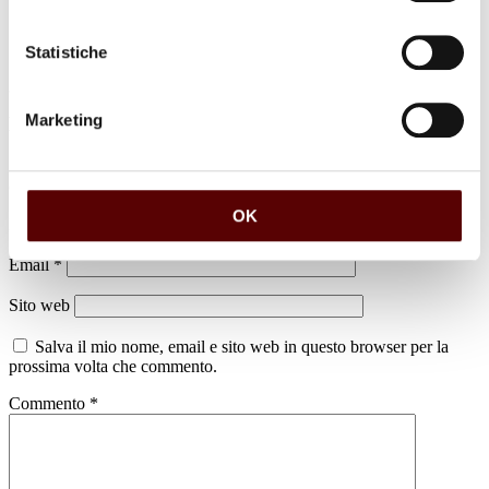
Statistiche
Marketing
Lascia un commento
Il tuo indirizzo email non sarà pubblicato.
I campi obbligatori sono
contrassegnati
*
OK
Nome
*
Email
*
Sito web
Salva il mio nome, email e sito web in questo browser per la
prossima volta che commento.
Commento
*