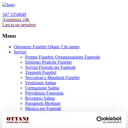
347 3354849
Assistenza 24h
Lascia un pensiero
Menu
Onoranze Funebri Ottani: Chi siamo
Servizi
Pompe Funebri: Organizzazione Funerale
Disbrigo Pratiche Funebri
Servizi Floreali per Funerali
Trasporti Funebri
Necrologi e Manifesti Funebri
Vestizione Salma
Cremazione Salma
Previdenza Funeraria
Recupero Salma
Passaporti Mortuari
Musica per Funerali
Supporto Psicologico Lutto
Prodotti Funerari
Lapidi, Lastre tombali e Monumenti Funerari