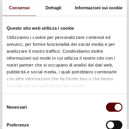
Urne Cinerarie
Allestimento Funebre
Consenso
Dettagli
Informazioni sui cookie
Cofani Funebri
In caso di decesso
Necrologi
News
Questo sito web utilizza i cookie
Sedi Onoranze Funebri Ottani
Utilizziamo i cookie per personalizzare contenuti ed
Info e Contatti
annunci, per fornire funzionalità dei social media e per
Cerca
analizzare il nostro traffico. Condividiamo inoltre
per:
informazioni sul modo in cui utilizza il nostro sito con i
nostri partner che si occupano di analisi dei dati web,
pubblicità e social media, i quali potrebbero combinarle
con altre informazioni che ha fornito loro o che hanno
Giuseppe Facchini
raccolto dal suo utilizzo dei loro servizi.
12 Novembre 1940 - 25 Settembre 2025
Selezione
Condividi
questa pagina
Necessari
del
consenso
Preferenze