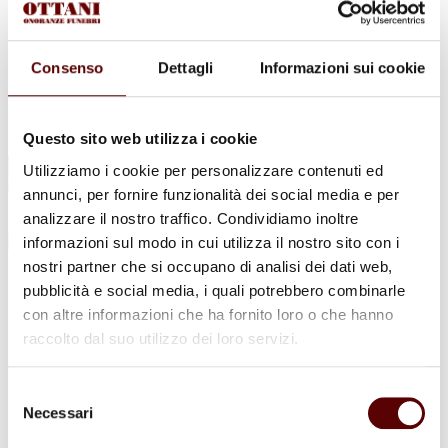
Urne Cinerarie
Allestimento Funebre
Cofani Funebri
In caso di decesso
Consenso
Dettagli
Informazioni sui cookie
Necrologi
News
Sedi Onoranze Funebri Ottani
Info e Contatti
Questo sito web utilizza i cookie
Cerca
Utilizziamo i cookie per personalizzare contenuti ed
per:
annunci, per fornire funzionalità dei social media e per
analizzare il nostro traffico. Condividiamo inoltre
informazioni sul modo in cui utilizza il nostro sito con i
nostri partner che si occupano di analisi dei dati web,
Giuseppe Malaguti
pubblicità e social media, i quali potrebbero combinarle
con altre informazioni che ha fornito loro o che hanno
26 Giugno 1932 - 29 Settembre 2021
raccolto dal suo utilizzo dei loro servizi.
Condividi
questa pagina
Selezione
Necessari
del
consenso