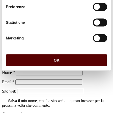
Preferenze
luogo di sepoltura
Cimitero di Castagnolino
Statistiche
Marketing
Lascia un commento
Il tuo indirizzo email non sarà pubblicato.
I campi obbligatori sono
OK
contrassegnati
*
Nome
*
Email
*
Sito web
Salva il mio nome, email e sito web in questo browser per la
prossima volta che commento.