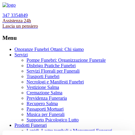
347 3354849
Assistenza 24h
Lascia un pensiero
Menu
Onoranze Funebri Ottani: Chi siamo
Servizi
Pompe Funebri: Organizzazione Funerale
Disbrigo Pratiche Funebri
Servizi Floreali per Funerali
Trasporti Funebri
Necrologi e Manifesti Funebri
Vestizione Salma
Cremazione Salma
Previdenza Funeraria
Recupero Salma
Passaporti Mortuari
Musica per Funerali
Supporto Psicologico Lutto
Prodotti Funerari
Lapidi, Lastre tombali e Monumenti Funerari