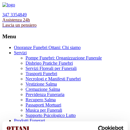
347 3354849
Assistenza 24h
Lascia un pensiero
Menu
Onoranze Funebri Ottani: Chi siamo
Servizi
Pompe Funebri: Organizzazione Funerale
Disbrigo Pratiche Funebri
Servizi Floreali per Funerali
Trasporti Funebri
Necrologi e Manifesti Funebri
Vestizione Salma
Cremazione Salma
Previdenza Funeraria
Recupero Salma
Passaporti Mortuari
Musica per Funerali
Supporto Psicologico Lutto
Prodotti Funerari
Lapidi, Lastre tombali e Monumenti Funerari