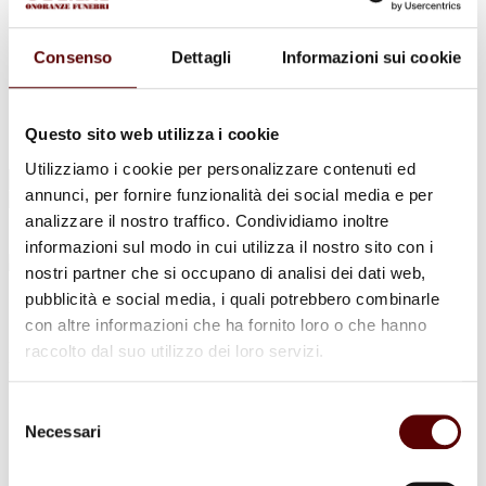
Urne Cinerarie
Allestimento Funebre
Cofani Funebri
Consenso
Dettagli
Informazioni sui cookie
In caso di decesso
Necrologi
News
Sedi Onoranze Funebri Ottani
Questo sito web utilizza i cookie
Info e Contatti
Utilizziamo i cookie per personalizzare contenuti ed
Cerca
annunci, per fornire funzionalità dei social media e per
per:
analizzare il nostro traffico. Condividiamo inoltre
informazioni sul modo in cui utilizza il nostro sito con i
nostri partner che si occupano di analisi dei dati web,
pubblicità e social media, i quali potrebbero combinarle
Giuseppina Fortunato
con altre informazioni che ha fornito loro o che hanno
raccolto dal suo utilizzo dei loro servizi.
22 Luglio 1941 - 24 Maggio 2021
Condividi
questa pagina
Selezione
Necessari
del
consenso