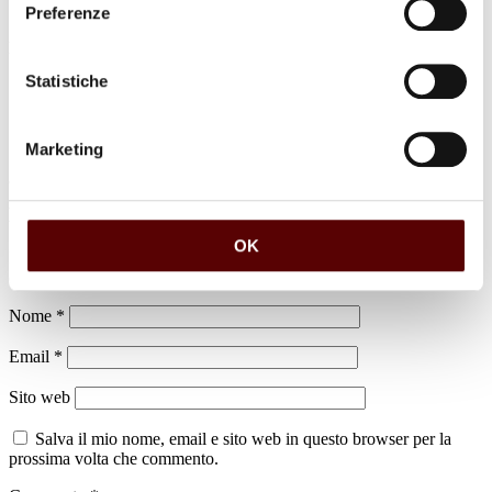
Preferenze
luogo di sepoltura
Dispersione colli Bolognesi
Statistiche
Marketing
Lascia un commento
OK
Il tuo indirizzo email non sarà pubblicato.
I campi obbligatori sono
contrassegnati
*
Nome
*
Email
*
Sito web
Salva il mio nome, email e sito web in questo browser per la
prossima volta che commento.