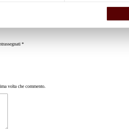
ntrassegnati
*
ssima volta che commento.