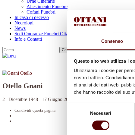
Urne Cinerarie
Allestimento Funebre
Cofani Funebri
In caso di decesso
Necrologi
News
Sedi Onoranze Funebri Ottani
Info e Contatti
Consenso
Cerca
per:
Questo sito web utilizza i c
Utilizziamo i cookie per perso
nostro traffico. Condividiamo 
Otello Gnani
di analisi dei dati web, pubbl
che hanno raccolto dal suo uti
21 Dicembre 1948 - 17 Giugno 2023
Selezione
Condividi
questa pagina
Necessari
del
consenso