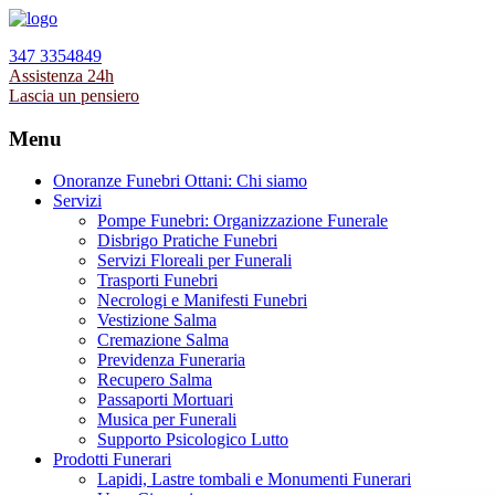
347 3354849
Assistenza 24h
Lascia un pensiero
Menu
Onoranze Funebri Ottani: Chi siamo
Servizi
Pompe Funebri: Organizzazione Funerale
Disbrigo Pratiche Funebri
Servizi Floreali per Funerali
Trasporti Funebri
Necrologi e Manifesti Funebri
Vestizione Salma
Cremazione Salma
Previdenza Funeraria
Recupero Salma
Passaporti Mortuari
Musica per Funerali
Supporto Psicologico Lutto
Prodotti Funerari
Lapidi, Lastre tombali e Monumenti Funerari