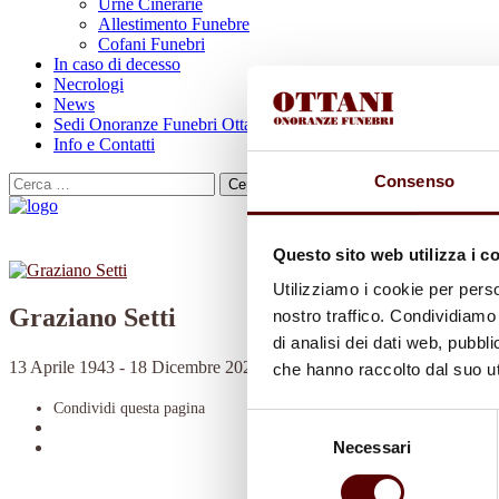
Urne Cinerarie
Allestimento Funebre
Cofani Funebri
In caso di decesso
Necrologi
News
Sedi Onoranze Funebri Ottani
Info e Contatti
Consenso
Cerca
per:
Questo sito web utilizza i c
Utilizziamo i cookie per perso
Graziano Setti
nostro traffico. Condividiamo 
di analisi dei dati web, pubbl
13 Aprile 1943 - 18 Dicembre 2021
che hanno raccolto dal suo uti
Condividi
questa pagina
Selezione
Necessari
del
consenso