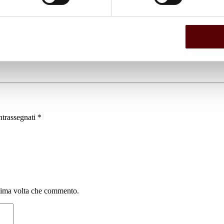
ntrassegnati
*
ssima volta che commento.