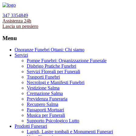
347 3354849
Assistenza 24h
Lascia un pensiero
Menu
Onoranze Funebri Ottani: Chi siamo
Servizi
Pompe Funebri: Organizzazione Funerale
Disbrigo Pratiche Funebri
Servizi Floreali per Funerali
Trasporti Funebri
Necrologi e Manifesti Funebri
Vestizione Salma
Cremazione Salma
Previdenza Funeraria
Recupero Salma
Passaporti Mortuari
Musica per Funerali
Supporto Psicologico Lutto
Prodotti Funerari
Lapidi, Lastre tombali e Monumenti Funerari