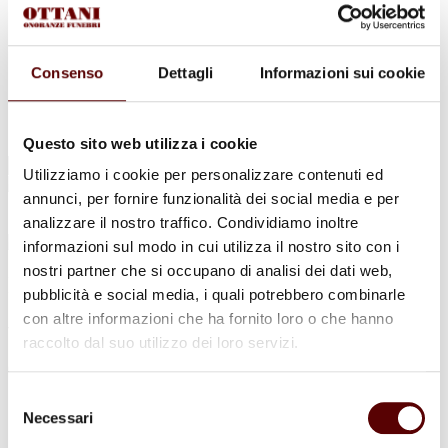
Urne Cinerarie
Allestimento Funebre
Cofani Funebri
In caso di decesso
Consenso
Dettagli
Informazioni sui cookie
Necrologi
News
Sedi Onoranze Funebri Ottani
Info e Contatti
Questo sito web utilizza i cookie
Cerca
Utilizziamo i cookie per personalizzare contenuti ed
per:
annunci, per fornire funzionalità dei social media e per
analizzare il nostro traffico. Condividiamo inoltre
informazioni sul modo in cui utilizza il nostro sito con i
nostri partner che si occupano di analisi dei dati web,
Irma Maccaferri
pubblicità e social media, i quali potrebbero combinarle
con altre informazioni che ha fornito loro o che hanno
ved. Bertolini
raccolto dal suo utilizzo dei loro servizi.
6 Settembre 1947 - 14 Aprile 2022
Selezione
Condividi
questa pagina
Necessari
del
consenso