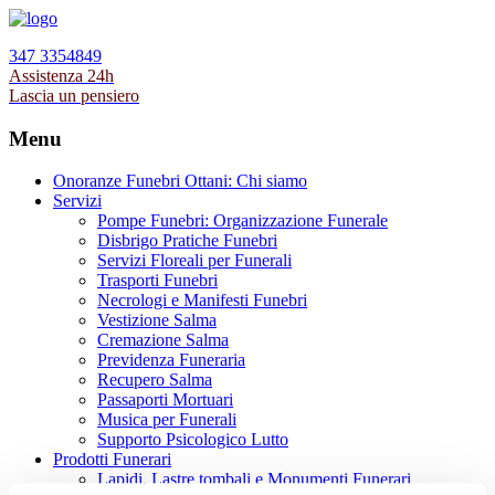
347 3354849
Assistenza 24h
Lascia un pensiero
Menu
Onoranze Funebri Ottani: Chi siamo
Servizi
Pompe Funebri: Organizzazione Funerale
Disbrigo Pratiche Funebri
Servizi Floreali per Funerali
Trasporti Funebri
Necrologi e Manifesti Funebri
Vestizione Salma
Cremazione Salma
Previdenza Funeraria
Recupero Salma
Passaporti Mortuari
Musica per Funerali
Supporto Psicologico Lutto
Prodotti Funerari
Lapidi, Lastre tombali e Monumenti Funerari