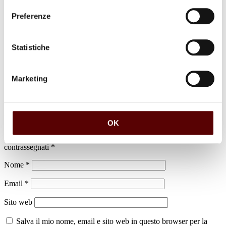
Preferenze
luogo di sepoltura
Statistiche
Cimitero di Granarolo dell'Emilia
Marketing
Lascia un commento
OK
Il tuo indirizzo email non sarà pubblicato.
I campi obbligatori sono
contrassegnati
*
Nome
*
Email
*
Sito web
Salva il mio nome, email e sito web in questo browser per la