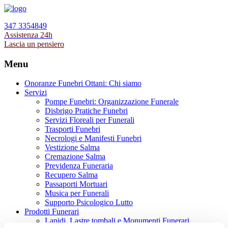
347 3354849
Assistenza 24h
Lascia un pensiero
Menu
Onoranze Funebri Ottani: Chi siamo
Servizi
Pompe Funebri: Organizzazione Funerale
Disbrigo Pratiche Funebri
Servizi Floreali per Funerali
Trasporti Funebri
Necrologi e Manifesti Funebri
Vestizione Salma
Cremazione Salma
Previdenza Funeraria
Recupero Salma
Passaporti Mortuari
Musica per Funerali
Supporto Psicologico Lutto
Prodotti Funerari
Lapidi, Lastre tombali e Monumenti Funerari