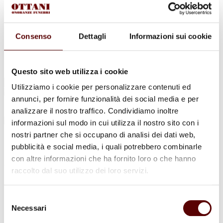
Urne Cinerarie
Allestimento Funebre
Cofani Funebri
In caso di decesso
Consenso
Dettagli
Informazioni sui cookie
Necrologi
News
Sedi Onoranze Funebri Ottani
Info e Contatti
Questo sito web utilizza i cookie
Cerca
Utilizziamo i cookie per personalizzare contenuti ed
per:
annunci, per fornire funzionalità dei social media e per
analizzare il nostro traffico. Condividiamo inoltre
informazioni sul modo in cui utilizza il nostro sito con i
nostri partner che si occupano di analisi dei dati web,
Isidoro Gambini
pubblicità e social media, i quali potrebbero combinarle
con altre informazioni che ha fornito loro o che hanno
- Nino -
raccolto dal suo utilizzo dei loro servizi.
16 Maggio 1925 - 12 Marzo 2022
Selezione
Condividi
questa pagina
Necessari
del
consenso