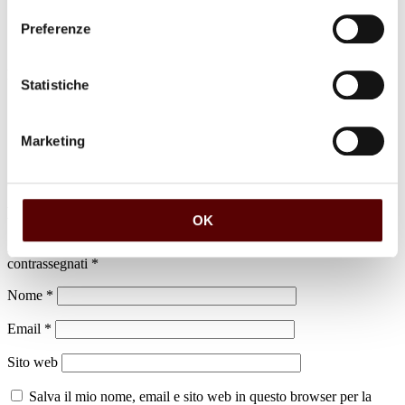
Preferenze
luogo di sepoltura
Statistiche
Cimitero di Castello d'Argile
Marketing
Lascia un commento
OK
Il tuo indirizzo email non sarà pubblicato.
I campi obbligatori sono
contrassegnati
*
Nome
*
Email
*
Sito web
Salva il mio nome, email e sito web in questo browser per la