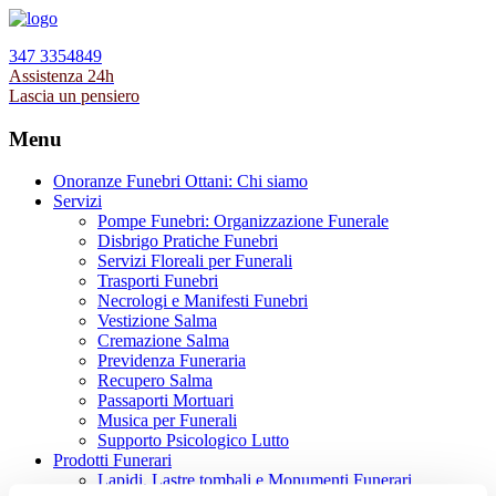
347 3354849
Assistenza 24h
Lascia un pensiero
Menu
Onoranze Funebri Ottani: Chi siamo
Servizi
Pompe Funebri: Organizzazione Funerale
Disbrigo Pratiche Funebri
Servizi Floreali per Funerali
Trasporti Funebri
Necrologi e Manifesti Funebri
Vestizione Salma
Cremazione Salma
Previdenza Funeraria
Recupero Salma
Passaporti Mortuari
Musica per Funerali
Supporto Psicologico Lutto
Prodotti Funerari
Lapidi, Lastre tombali e Monumenti Funerari