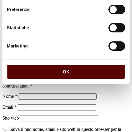
Preferenze
luogo di sepoltura
Statistiche
Cimitero di Malalbergo
Marketing
Lascia un commento
OK
Il tuo indirizzo email non sarà pubblicato.
I campi obbligatori sono
contrassegnati
*
Nome
*
Email
*
Sito web
Salva il mio nome, email e sito web in questo browser per la