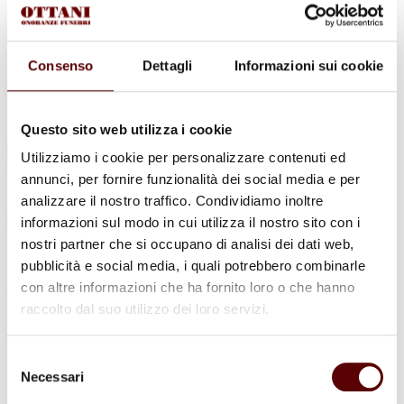
Urne Cinerarie
Allestimento Funebre
Cofani Funebri
In caso di decesso
Consenso
Dettagli
Informazioni sui cookie
Necrologi
News
Sedi Onoranze Funebri Ottani
Info e Contatti
Questo sito web utilizza i cookie
Cerca
Utilizziamo i cookie per personalizzare contenuti ed
per:
annunci, per fornire funzionalità dei social media e per
analizzare il nostro traffico. Condividiamo inoltre
informazioni sul modo in cui utilizza il nostro sito con i
nostri partner che si occupano di analisi dei dati web,
Isora Mezzetti
pubblicità e social media, i quali potrebbero combinarle
con altre informazioni che ha fornito loro o che hanno
Ved. Sguberti
raccolto dal suo utilizzo dei loro servizi.
2 Giugno 1926 - 26 Settembre 2021
Selezione
Condividi
questa pagina
Necessari
del
consenso