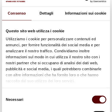
Urne Cinerarie
Allestimento Funebre
Cofani Funebri
Consenso
Dettagli
Informazioni sui cookie
In caso di decesso
Necrologi
News
Sedi Onoranze Funebri Ottani
Questo sito web utilizza i cookie
Info e Contatti
Utilizziamo i cookie per personalizzare contenuti ed
Cerca
annunci, per fornire funzionalità dei social media e per
per:
analizzare il nostro traffico. Condividiamo inoltre
informazioni sul modo in cui utilizza il nostro sito con i
nostri partner che si occupano di analisi dei dati web,
pubblicità e social media, i quali potrebbero combinarle
Lamberto Gallerani
con altre informazioni che ha fornito loro o che hanno
raccolto dal suo utilizzo dei loro servizi.
24 Febbraio 1929 - 7 Gennaio 2022
Condividi
questa pagina
Selezione
Necessari
del
consenso