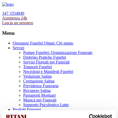
347 3354849
Assistenza 24h
Lascia un pensiero
Menu
Onoranze Funebri Ottani: Chi siamo
Servizi
Pompe Funebri: Organizzazione Funerale
Disbrigo Pratiche Funebri
Servizi Floreali per Funerali
Trasporti Funebri
Necrologi e Manifesti Funebri
Vestizione Salma
Cremazione Salma
Previdenza Funeraria
Recupero Salma
Passaporti Mortuari
Musica per Funerali
Supporto Psicologico Lutto
Prodotti Funerari
Lapidi, Lastre tombali e Monumenti Funerari