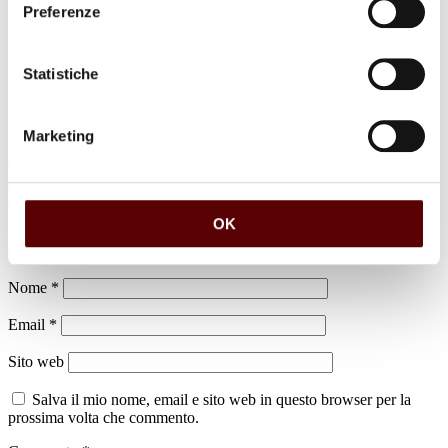
Preferenze
luogo di sepoltura
Cimitero di Cento
Statistiche
Marketing
Lascia un commento
OK
Il tuo indirizzo email non sarà pubblicato.
I campi obbligatori sono
contrassegnati
*
Nome
*
Email
*
Sito web
Salva il mio nome, email e sito web in questo browser per la
prossima volta che commento.