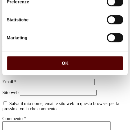
Preferenze
Statistiche
Marketing
Lascia un commento
Il tuo indirizzo email non sarà pubblicato.
I campi obbligatori sono
contrassegnati
*
OK
Nome
*
Email
*
Sito web
Salva il mio nome, email e sito web in questo browser per la
prossima volta che commento.
Commento
*