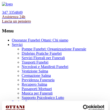
347 3354849
Assistenza 24h
Lascia un pensiero
Menu
Onoranze Funebri Ottani: Chi siamo
Servizi
Pompe Funebri: Organizzazione Funerale
Disbrigo Pratiche Funebri
Servizi Floreali per Funerali
Trasporti Funebri
Necrologi e Manifesti Funebri
Vestizione Salma
Cremazione Salma
Previdenza Funeraria
Recupero Salma
Passaporti Mortuari
Musica per Funerali
Supporto Psicologico Lutto
Prodotti Funerari
Lapidi, Lastre tombali e Monumenti Funerari