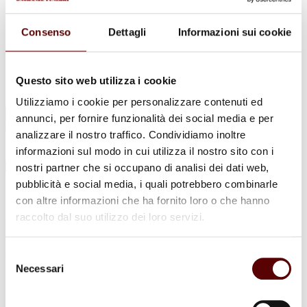
Urne Cinerarie
Allestimento Funebre
Cofani Funebri
Consenso
Dettagli
Informazioni sui cookie
In caso di decesso
Necrologi
News
Sedi Onoranze Funebri Ottani
Questo sito web utilizza i cookie
Info e Contatti
Utilizziamo i cookie per personalizzare contenuti ed
Cerca
annunci, per fornire funzionalità dei social media e per
per:
analizzare il nostro traffico. Condividiamo inoltre
informazioni sul modo in cui utilizza il nostro sito con i
nostri partner che si occupano di analisi dei dati web,
pubblicità e social media, i quali potrebbero combinarle
Carla Landini
con altre informazioni che ha fornito loro o che hanno
raccolto dal suo utilizzo dei loro servizi.
in Guidi
23 Agosto 1940 - 26 Ottobre 2024
Selezione
Necessari
del
Condividi
questa pagina
consenso