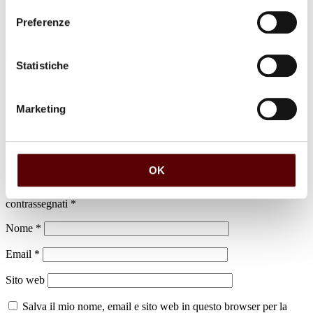
Preferenze
luogo di sepoltura
Statistiche
cimitero di Pieve di Cento
Marketing
Lascia un commento
OK
Il tuo indirizzo email non sarà pubblicato.
I campi obbligatori sono
contrassegnati
*
Nome
*
Email
*
Sito web
Salva il mio nome, email e sito web in questo browser per la