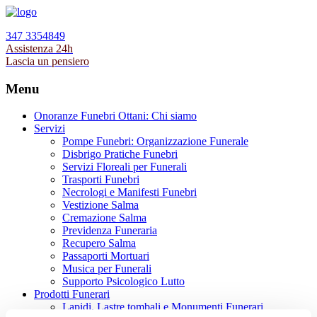
347 3354849
Assistenza 24h
Lascia un pensiero
Menu
Onoranze Funebri Ottani: Chi siamo
Servizi
Pompe Funebri: Organizzazione Funerale
Disbrigo Pratiche Funebri
Servizi Floreali per Funerali
Trasporti Funebri
Necrologi e Manifesti Funebri
Vestizione Salma
Cremazione Salma
Previdenza Funeraria
Recupero Salma
Passaporti Mortuari
Musica per Funerali
Supporto Psicologico Lutto
Prodotti Funerari
Lapidi, Lastre tombali e Monumenti Funerari