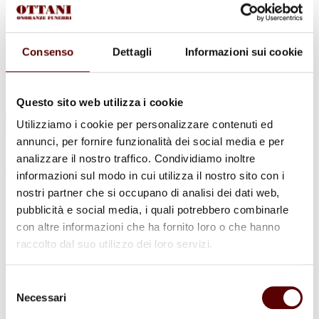
Urne Cinerarie
Allestimento Funebre
Cofani Funebri
In caso di decesso
Consenso
Dettagli
Informazioni sui cookie
Necrologi
News
Sedi Onoranze Funebri Ottani
Info e Contatti
Questo sito web utilizza i cookie
Cerca
Utilizziamo i cookie per personalizzare contenuti ed
per:
annunci, per fornire funzionalità dei social media e per
analizzare il nostro traffico. Condividiamo inoltre
informazioni sul modo in cui utilizza il nostro sito con i
nostri partner che si occupano di analisi dei dati web,
Laura Fiorini
pubblicità e social media, i quali potrebbero combinarle
con altre informazioni che ha fornito loro o che hanno
ved. Zannarini
raccolto dal suo utilizzo dei loro servizi.
29 Luglio 1937 - 26 Novembre 2021
Selezione
Condividi
questa pagina
Necessari
del
consenso