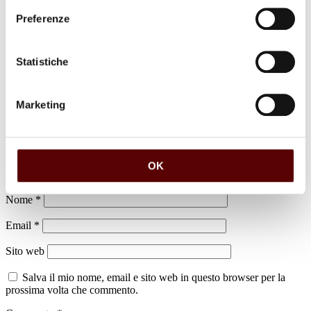
Preferenze
luogo di sepoltura
Cimitero della Certosa
Statistiche
Marketing
Lascia un commento
Il tuo indirizzo email non sarà pubblicato.
I campi obbligatori sono
OK
contrassegnati
*
Nome
*
Email
*
Sito web
Salva il mio nome, email e sito web in questo browser per la
prossima volta che commento.