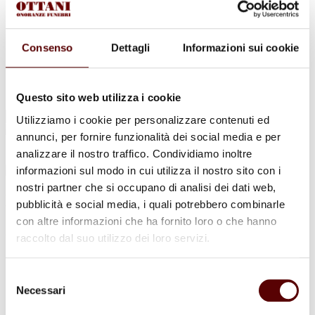
Urne Cinerarie
Allestimento Funebre
Cofani Funebri
In caso di decesso
Consenso
Dettagli
Informazioni sui cookie
Necrologi
News
Sedi Onoranze Funebri Ottani
Info e Contatti
Questo sito web utilizza i cookie
Cerca
Utilizziamo i cookie per personalizzare contenuti ed
per:
annunci, per fornire funzionalità dei social media e per
analizzare il nostro traffico. Condividiamo inoltre
informazioni sul modo in cui utilizza il nostro sito con i
nostri partner che si occupano di analisi dei dati web,
Leonardo Tridoli
pubblicità e social media, i quali potrebbero combinarle
con altre informazioni che ha fornito loro o che hanno
30 Giugno 1950 - 10 Gennaio 2023
raccolto dal suo utilizzo dei loro servizi.
Condividi
questa pagina
Selezione
Necessari
del
consenso