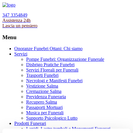
347 3354849
Assistenza 24h
Lascia un pensiero
Menu
Onoranze Funebri Ottani: Chi siamo
Servizi
Pompe Funebri: Organizzazione Funerale
Disbrigo Pratiche Funebri
Servizi Floreali per Funerali
Trasporti Funebri
Necrologi e Manifesti Funebri
Vestizione Salma
Cremazione Salma
Previdenza Funeraria
Recupero Salma
Passaporti Mortuari
Musica per Funerali
Supporto Psicologico Lutto
Prodotti Funerari
Lapidi, Lastre tombali e Monumenti Funerari