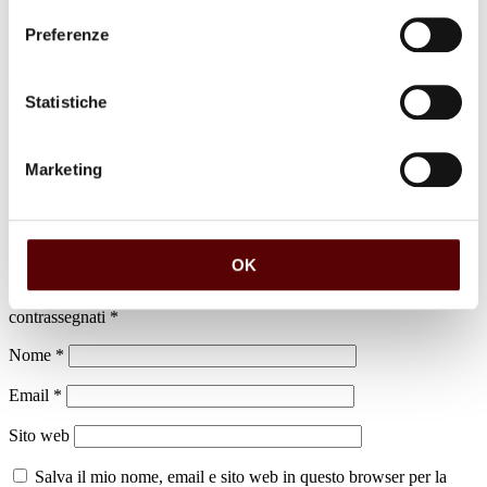
Preferenze
luogo di sepoltura
Statistiche
Cimitero di Borgo Panigale
Marketing
Lascia un commento
OK
Il tuo indirizzo email non sarà pubblicato.
I campi obbligatori sono
contrassegnati
*
Nome
*
Email
*
Sito web
Salva il mio nome, email e sito web in questo browser per la