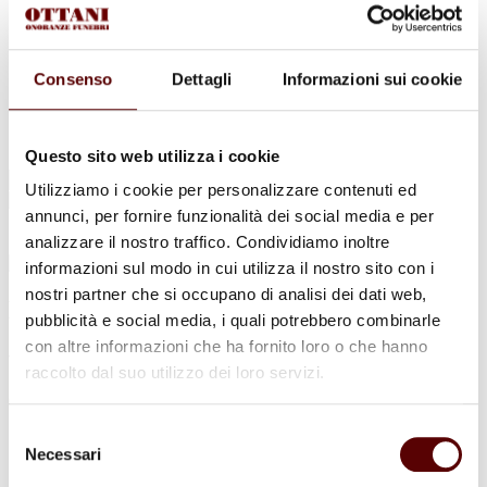
Urne Cinerarie
Allestimento Funebre
Cofani Funebri
In caso di decesso
Consenso
Dettagli
Informazioni sui cookie
Necrologi
News
Sedi Onoranze Funebri Ottani
Info e Contatti
Questo sito web utilizza i cookie
Cerca
Utilizziamo i cookie per personalizzare contenuti ed
per:
annunci, per fornire funzionalità dei social media e per
analizzare il nostro traffico. Condividiamo inoltre
informazioni sul modo in cui utilizza il nostro sito con i
nostri partner che si occupano di analisi dei dati web,
Liboria Barresi
pubblicità e social media, i quali potrebbero combinarle
con altre informazioni che ha fornito loro o che hanno
ved. Bignardi
raccolto dal suo utilizzo dei loro servizi.
6 Novembre 1937 - 12 Febbraio 2023
Selezione
Condividi
questa pagina
Necessari
del
consenso