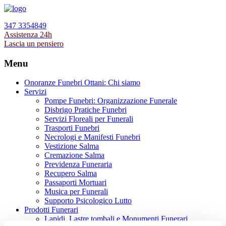
347 3354849
Assistenza 24h
Lascia un pensiero
Menu
Onoranze Funebri Ottani: Chi siamo
Servizi
Pompe Funebri: Organizzazione Funerale
Disbrigo Pratiche Funebri
Servizi Floreali per Funerali
Trasporti Funebri
Necrologi e Manifesti Funebri
Vestizione Salma
Cremazione Salma
Previdenza Funeraria
Recupero Salma
Passaporti Mortuari
Musica per Funerali
Supporto Psicologico Lutto
Prodotti Funerari
Lapidi, Lastre tombali e Monumenti Funerari