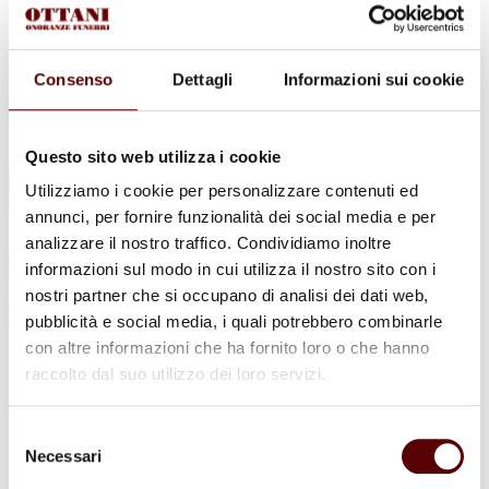
Urne Cinerarie
Allestimento Funebre
Cofani Funebri
In caso di decesso
Consenso
Dettagli
Informazioni sui cookie
Necrologi
News
Sedi Onoranze Funebri Ottani
Info e Contatti
Questo sito web utilizza i cookie
Cerca
Utilizziamo i cookie per personalizzare contenuti ed
per:
annunci, per fornire funzionalità dei social media e per
analizzare il nostro traffico. Condividiamo inoltre
informazioni sul modo in cui utilizza il nostro sito con i
nostri partner che si occupano di analisi dei dati web,
Licia Trigari
pubblicità e social media, i quali potrebbero combinarle
con altre informazioni che ha fornito loro o che hanno
in Fariselli
raccolto dal suo utilizzo dei loro servizi.
1 Gennaio 1928 - 22 Luglio 2022
Selezione
Condividi
questa pagina
Necessari
del
consenso