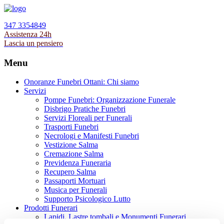
347 3354849
Assistenza 24h
Lascia un pensiero
Menu
Onoranze Funebri Ottani: Chi siamo
Servizi
Pompe Funebri: Organizzazione Funerale
Disbrigo Pratiche Funebri
Servizi Floreali per Funerali
Trasporti Funebri
Necrologi e Manifesti Funebri
Vestizione Salma
Cremazione Salma
Previdenza Funeraria
Recupero Salma
Passaporti Mortuari
Musica per Funerali
Supporto Psicologico Lutto
Prodotti Funerari
Lapidi, Lastre tombali e Monumenti Funerari