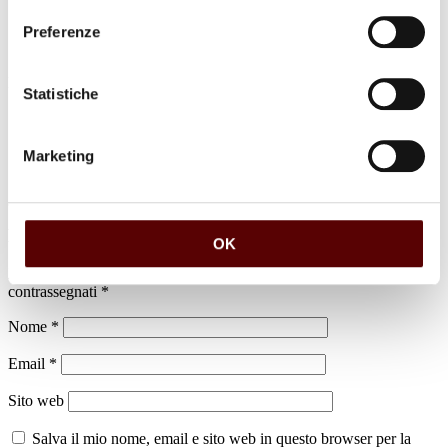
Preferenze
luogo di sepoltura
Statistiche
Affido a San Giorgio di Piano
Marketing
Lascia un commento
OK
Il tuo indirizzo email non sarà pubblicato.
I campi obbligatori sono
contrassegnati
*
Nome
*
Email
*
Sito web
Salva il mio nome, email e sito web in questo browser per la